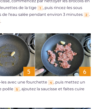
aucisse, commencez par nettoyer les brocolis en
fleurettes de la tige
, puis rincez-les sous
1
ans de l'eau salée pendant environ 3 minutes
.
2
.
z-les avec une fourchette
, puis mettez un
4
ne poêle
, ajoutez la saucisse et faites cuire
5