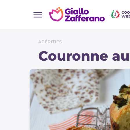
Home
Toutes les recettes
APÉRITIFS
Aperitifs
Couronne aux
Salades
Plats principaux
Boissons et rafraîchissements
Desserts
Accompagnement
Pizzas et focaccia
Gateaux et patisserie