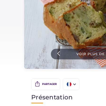
Sauces
Dernieres recettes
IT Website
VOIR PLUS DE
Facebook
Instagram
TikTok
YouTube
PARTAGER
IT
Présentation
EN