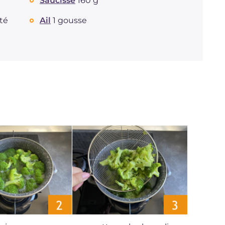
Saucisse
160 g
té
Ail
1 gousse