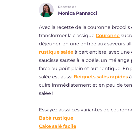
Recette de
DE
Monica Pannacci
ES
Avec la recette de la couronne brocoli
BR
transformer la classique
Couronne
sucré
NL
déjeuner, en une entrée aux saveurs al
rustique salée
à part entière, avec une
saucisse sautés à la poêle, un mélange
farce au goût plein et authentique. En 
salée est aussi
Beignets salés rapides
à
cuire immédiatement et en peu de tem
salée !
Essayez aussi ces variantes de couronne
Babà rustique
Cake salé facile