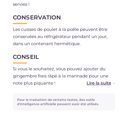
servies !
CONSERVATION
Les cuisses de poulet à la poêle peuvent être
conservées au réfrigérateur pendant un jour,
dans un contenant hermétique.
CONSEIL
Si vous le souhaitez, vous pouvez ajouter du
gingembre frais râpé à la marinade pour une
note plus piquante !
Le zeste de citron peut être remplacé par le
Pour la traduction de certains textes, des outils
zeste d'orange.
d'intelligence artificielle peuvent avoir été utilisés.