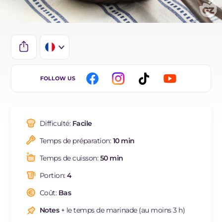
IT
FOLLOW US
EN
DE
Difficulté:
Facile
ES
Temps de préparation:
10 min
BR
Temps de cuisson:
50 min
NL
Portion:
4
Coût:
Bas
Notes
+ le temps de marinade (au moins 3 h)