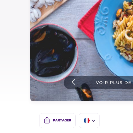
Sauces
Dernieres recettes
IT Website
Facebook
Instagram
VOIR PLUS DE
TikTok
YouTube
PARTAGER
IT