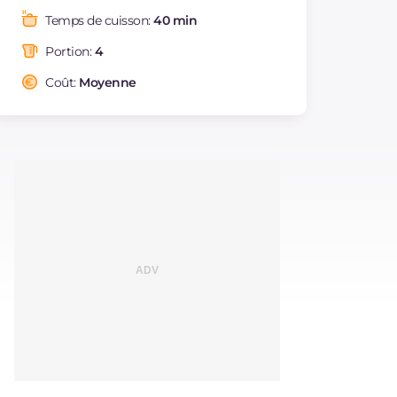
Graisses
g
9.7
Temps de cuisson:
40 min
dont acides gras
g
1.65
saturés
Portion:
4
Fibre
g
3.4
Coût:
Moyenne
Cholestérol
mg
132
Sodium
mg
591