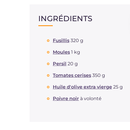
INGRÉDIENTS
Fusillis
320 g
Moules
1 kg
Persil
20 g
Tomates cerises
350 g
Huile d'olive extra vierge
25 g
Poivre noir
à volonté