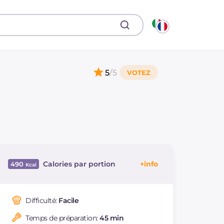
5
/5
Calories par portion
490
Énergie
Kcal
490
Glucides
g
72.1
Difficulté:
Facile
Dont sucres
g
5.4
Temps de préparation:
45 min
Protéine
g
26.6