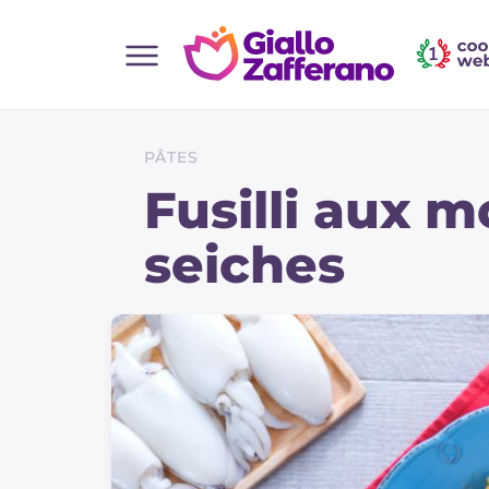
Home
Toutes les recettes
PÂTES
Aperitifs
Fusilli aux m
Salades
seiches
Plats principaux
Boissons et rafraîchissements
Desserts
Accompagnement
Pizzas et focaccia
Gateaux et patisserie