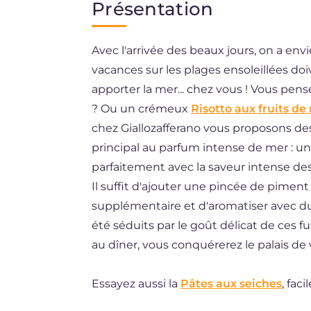
Présentation
EN
Avec l'arrivée des beaux jours, on a envi
BR
vacances sur les plages ensoleillées doi
ES
apporter la mer... chez vous ! Vous pen
DE
? Ou un crémeux
Risotto aux fruits de
chez Giallozafferano vous proposons des
NL
principal au parfum intense de mer : une 
parfaitement avec la saveur intense des
Il suffit d'ajouter une pincée de pime
supplémentaire et d'aromatiser avec du 
été séduits par le goût délicat de ces fu
au dîner, vous conquérerez le palais de 
Essayez aussi la
Pâtes aux seiches
, fac