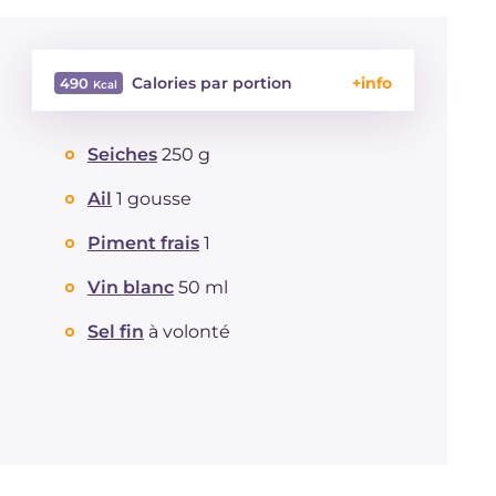
Calories par portion
490
Énergie
Kcal
490
Seiches
250 g
Glucides
g
72.1
Dont sucres
g
5.4
Ail
1 gousse
Protéine
g
26.6
Graisses
Piment frais
1
g
9.7
dont acides gras saturés
g
1.65
Vin blanc
50 ml
Fibre
g
3.4
Cholestérol
mg
132
Sel fin
à volonté
Sodium
mg
591