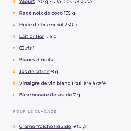
Yaourt
170 g -
à la noix de coco
Rapé noix de coco
135 g
Huile de tournesol
250 g
Lait entier
125 g
Œufs
1
Blancs d'œufs
1
Jus de citron
8 g
Vinaigre de vin blanc
1 cuillère à café
Bicarbonate de soude
7 g
POUR LE GLAÇAGE
Crème fraîche liquide
600 g