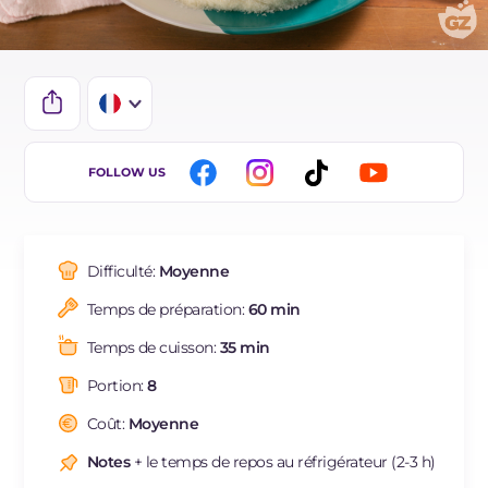
IT
FOLLOW US
EN
DE
Difficulté:
Moyenne
ES
Temps de préparation:
60 min
BR
Temps de cuisson:
35 min
NL
Portion:
8
Coût:
Moyenne
Notes
+ le temps de repos au réfrigérateur (2-3 h)