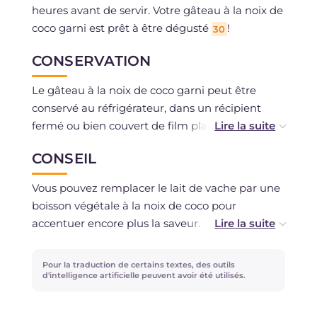
heures avant de servir. Votre gâteau à la noix de
coco garni est prêt à être dégusté
!
30
CONSERVATION
Le gâteau à la noix de coco garni peut être
conservé au réfrigérateur, dans un récipient
fermé ou bien couvert de film plastique,
pendant 2-3 jours.
CONSEIL
Vous pouvez remplacer le lait de vache par une
boisson végétale à la noix de coco pour
accentuer encore plus la saveur.
À la place du mascarpone, vous pouvez utiliser
Pour la traduction de certains textes, des outils
uniquement du fromage frais à tartiner ou vice
d'intelligence artificielle peuvent avoir été utilisés.
versa.