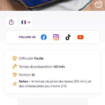
IT
FOLLOW US
EN
ES
Difficulté:
Facile
BR
Temps de préparation:
40 min
DE
Portion:
12
NL
Notes
+ le temps de prise des bases (30 min.) et
des cheesecakes (au moins 2 h)