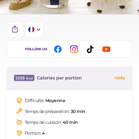
IT
FOLLOW US
EN
DE
Calories par portion
1205
ES
Énergie
Kcal
1205
BR
Glucides
g
87.4
Difficulté:
Moyenne
Dont sucres
g
86.8
Temps de préparation:
30 min
Protéine
g
16.8
Graisses
g
87.6
Temps de cuisson:
40 min
dont acides gras saturés
g
51.17
Portion:
4
Fibre
g
1.7