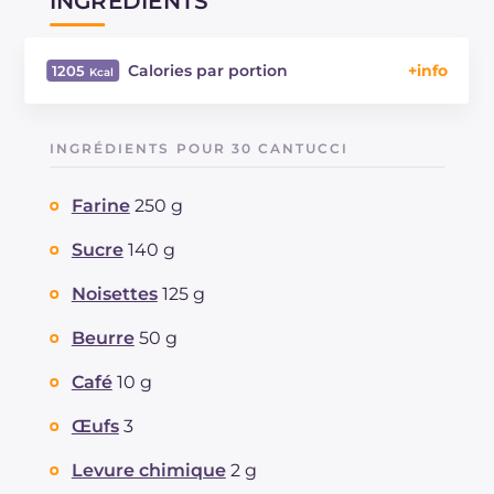
INGRÉDIENTS
Calories par portion
1205
Énergie
Kcal
1205
Glucides
g
87.4
INGRÉDIENTS POUR 30 CANTUCCI
Dont sucres
g
86.8
Protéine
g
16.8
Farine
250 g
Graisses
g
87.6
dont acides gras saturés
Sucre
140 g
g
51.17
Fibre
g
1.7
Noisettes
125 g
Cholestérol
mg
169
Sodium
mg
213
Beurre
50 g
Café
10 g
Œufs
3
Levure chimique
2 g