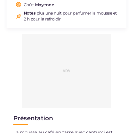
Cholestérol
Coût:
Moyenne
mg
169
Sodium
mg
213
Notes
plus une nuit pour parfumer la mousse et
2 h pour la refroidir
Présentation
La mousse au café en tasse avec cantucci est