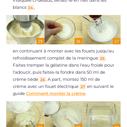
indiquée ci-dessus, versez-le en filet dans les
blancs
,
24
en continuant à monter avec les fouets jusqu'au
refroidissement complet de la meringue
.
25
Faites tremper la gélatine dans l'eau froide pour
l'adoucir, puis faites-la fondre dans 50 ml de
crème tiède
. A part, montez 150 ml de
26
crème avec un fouet électrique
en suivant le
27
guide
Comment monter la crème
.