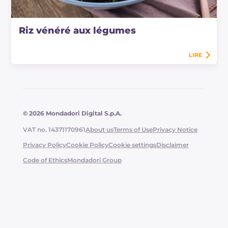
Riz vénéré aux légumes
LIRE
© 2026 Mondadori Digital S.p.A.
VAT no. 14371170961
About us
Terms of Use
Privacy Notice
Privacy Policy
Cookie Policy
Cookie settings
Disclaimer
Code of Ethics
Mondadori Group