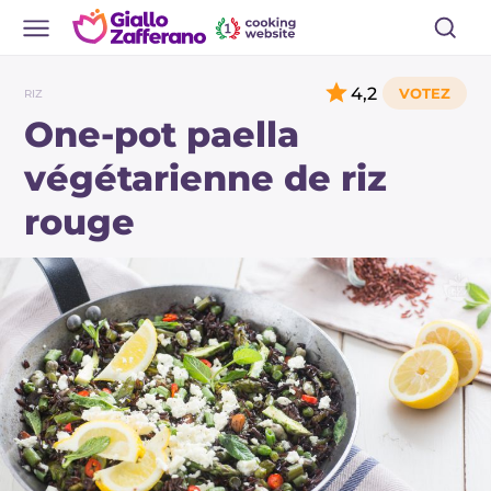
4,2
RIZ
One-pot paella
végétarienne de riz
rouge