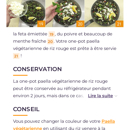
la feta émiettée
, du poivre et beaucoup de
19
menthe fraîche
. Votre one-pot paella
20
végétarienne de riz rouge est prête à être servie
!
21
CONSERVATION
La one-pot paella végétarienne de riz rouge
peut être conservée au réfrigérateur pendant
environ 2 jours, mais dans ce cas, il est conseillé
d'ajouter le citron, la menthe et la feta juste
CONSEIL
avant de la servir. La congélation est
déconseillée.
Vous pouvez changer la couleur de votre
Paella
végétarienne
en utilisant du riz venere à la