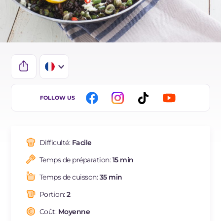
IT
FOLLOW US
EN
ES
Difficulté:
Facile
DE
Temps de préparation:
15 min
BR
Temps de cuisson:
35 min
NL
Portion:
2
Coût:
Moyenne