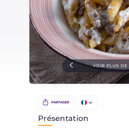
Sauces
Dernieres recettes
IT Website
VOIR PLUS DE
Facebook
Instagram
TikTok
YouTube
PARTAGER
IT
Présentation
EN