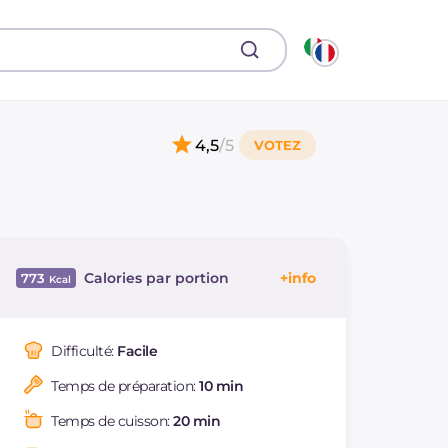
4,5
/5
Calories par portion
773
Énergie
Kcal
773
Glucides
g
70.5
Difficulté:
Facile
Dont sucres
g
6.1
Temps de préparation:
10 min
Protéine
g
28.7
Graisses
g
41.8
Temps de cuisson:
20 min
dont acides gras
g
17.35