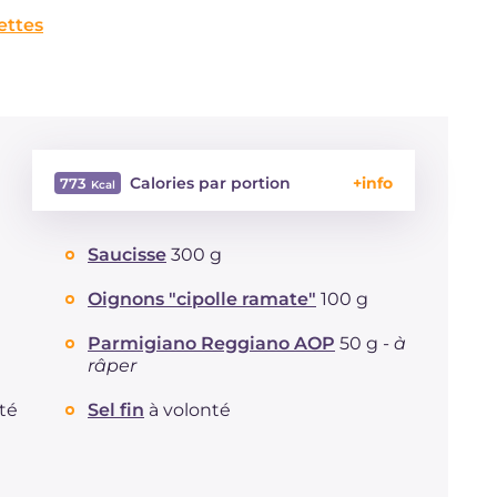
ettes
Calories par portion
773
Énergie
Kcal
773
Saucisse
300 g
Glucides
g
70.5
Dont sucres
g
6.1
Oignons "cipolle ramate"
100 g
Protéine
g
28.7
Graisses
Parmigiano Reggiano AOP
g
50 g -
41.8
à
râper
dont acides gras saturés
g
17.35
Fibre
g
2.6
té
Sel fin
à volonté
Cholestérol
mg
76
Sodium
mg
1004