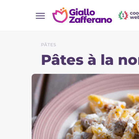
Home
Toutes les recettes
PÂTES
Aperitifs
Pâtes à la no
Salades
Plats principaux
Boissons et rafraîchissements
Desserts
Accompagnement
Pizzas et focaccia
Gateaux et patisserie