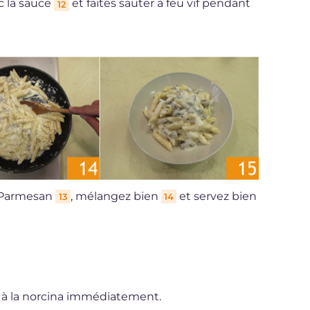
c la sauce
et faites sauter à feu vif pendant
12
u Parmesan
, mélangez bien
et servez bien
13
14
s à la norcina immédiatement.