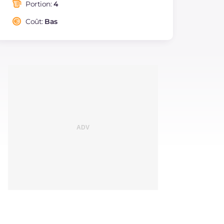
saturés
Portion:
4
Fibre
g
2.6
Coût:
Bas
Cholestérol
mg
76
Sodium
mg
1004