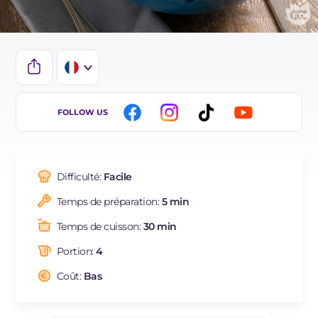
IT
FOLLOW US
EN
DE
Difficulté:
Facile
ES
Temps de préparation:
5 min
BR
Temps de cuisson:
30 min
NL
Portion:
4
Coût:
Bas