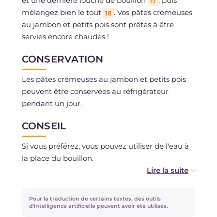
et une dernière louche de bouillon
, puis
17
mélangez bien le tout
. Vos pâtes crémeuses
18
au jambon et petits pois sont prêtes à être
servies encore chaudes !
CONSERVATION
Les pâtes crémeuses au jambon et petits pois
peuvent être conservées au réfrigérateur
pendant un jour.
CONSEIL
Si vous préférez, vous pouvez utiliser de l'eau à
la place du bouillon.
Si vous avez des restes de pâtes, passez-les au
four en mode ventilé quelques minutes, une
Pour la traduction de certains textes, des outils
croûte délicieuse se formera à la surface.
d'intelligence artificielle peuvent avoir été utilisés.