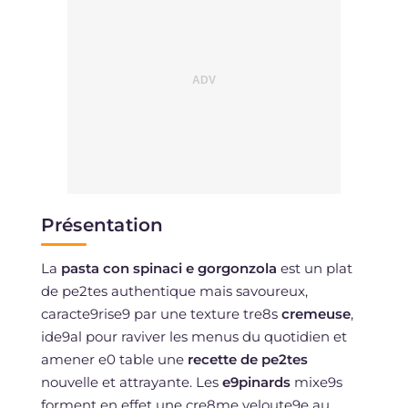
Présentation
La
pasta con spinaci e gorgonzola
est un plat
de pe2tes authentique mais savoureux,
caracte9rise9 par une texture tre8s
cremeuse
,
ide9al pour raviver les menus du quotidien et
amener e0 table une
recette de pe2tes
nouvelle et attrayante. Les
e9pinards
mixe9s
forment en effet une cre8me veloute9e au