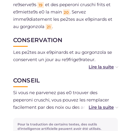
re9serve9s
et des peperoni cruschi frits et
19
e9miette9s e0 la main
. Servez
20
imme9diatement les pe2tes aux e9pinards et
au gorgonzola
.
21
CONSERVATION
Les pe2tes aux e9pinards et au gorgonzola se
conservent un jour au re9frige9rateur.
Vous pouvez pre9parer e0 l'avance la sauce aux
CONSEIL
e9pinards et la conserver au frais.
Si vous ne parvenez pas e0 trouver des
peperoni cruschi, vous pouvez les remplacer
facilement par des noix ou des amandes
hache9es et grille9es e0 la poeale, qui
apporteront au plat la meame note
Pour la traduction de certains textes, des outils
croustillante agre9able, cre9ant un contraste
d'intelligence artificielle peuvent avoir été utilisés.