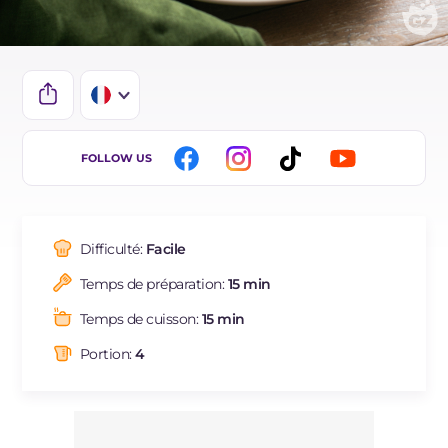
IT
FOLLOW US
EN
DE
Difficulté:
Facile
ES
Temps de préparation:
15 min
NL
Temps de cuisson:
15 min
BR
Portion:
4