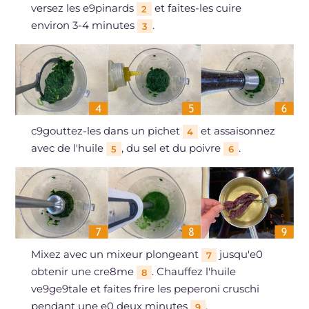
versez les e9pinards
et faites-les cuire
2
environ 3-4 minutes
.
3
c9gouttez-les dans un pichet
et assaisonnez
4
avec de l'huile
, du sel et du poivre
.
5
6
Mixez avec un mixeur plongeant
jusqu'e0
7
obtenir une cre8me
. Chauffez l'huile
8
ve9ge9tale et faites frire les peperoni cruschi
pendant une e0 deux minutes
.
9