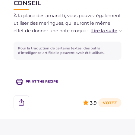
CONSEIL
À la place des amaretti, vous pouvez également
utiliser des meringues, qui auront le même
effet de donner une note croquante avec la
crémeux du pudding. Vous pouvez aussi suivre
la même procédure traditionnelle, sans ajouter
Pour la traduction de certains textes, des outils
les amaretti. Vous pouvez aromatiser le
d'intelligence artificielle peuvent avoir été utilisés.
pudding avec quelques cuillerées de liqueur à
l'amaretto ou de Cointreau. Au lieu des moules
classiques à pudding, vous pouvez utiliser des
PRINT THE RECIPE
moules en silicone ou en aluminium individuels.
Dans ce cas, badigeonnez légèrement la
surface avec un peu d'huile de graines avant de
3,9
verser le pudding, pour faciliter le démoulage
lorsqu'il sera prêt.