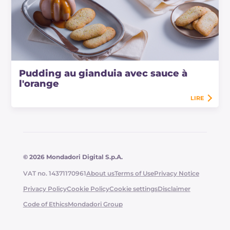
Pudding au gianduia avec sauce à
l'orange
LIRE
© 2026 Mondadori Digital S.p.A.
VAT no. 14371170961
About us
Terms of Use
Privacy Notice
Privacy Policy
Cookie Policy
Cookie settings
Disclaimer
Code of Ethics
Mondadori Group