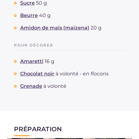
Sucre
50 g
Cholestérol
mg
64
Sodium
mg
68
Beurre
40 g
Amidon de maïs (maïzena)
20 g
POUR DÉCORER
Amaretti
16 g
Chocolat noir
à volonté -
en flocons
Grenade
à volonté
PRÉPARATION