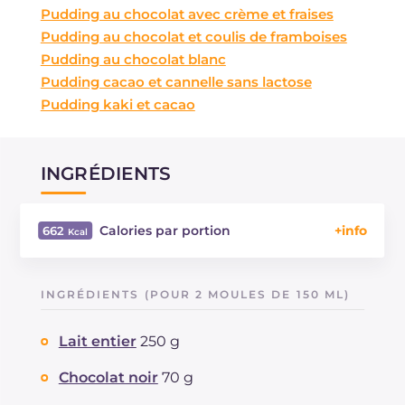
Pudding au chocolat avec crème et fraises
Pudding au chocolat et coulis de framboises
Pudding au chocolat blanc
Pudding cacao et cannelle sans lactose
Pudding kaki et cacao
INGRÉDIENTS
Calories par portion
662
Énergie
Kcal
662
Glucides
g
72
INGRÉDIENTS (POUR 2 MOULES DE 150 ML)
Dont sucres
g
62
Protéine
g
7.5
Lait entier
250 g
Graisses
g
38.2
dont acides gras saturés
Chocolat noir
70 g
g
22.05
Fibre
g
1.1