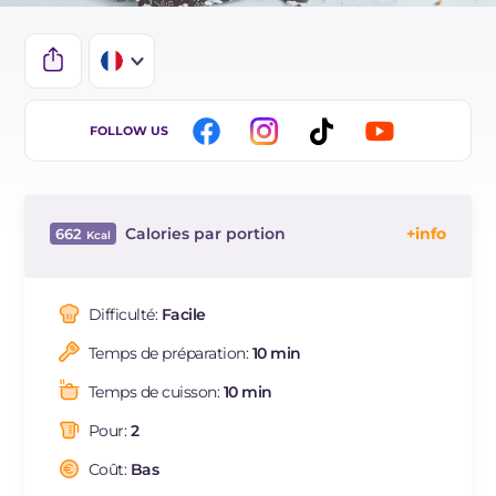
IT
FOLLOW US
EN
DE
Calories par portion
662
ES
Énergie
Kcal
662
BR
Glucides
g
72
Difficulté:
Facile
NL
Dont sucres
g
62
Temps de préparation:
10 min
Protéine
g
7.5
Graisses
g
38.2
Temps de cuisson:
10 min
dont acides gras saturés
g
22.05
Pour:
2
Fibre
g
1.1
Cholestérol
Coût:
Bas
mg
64