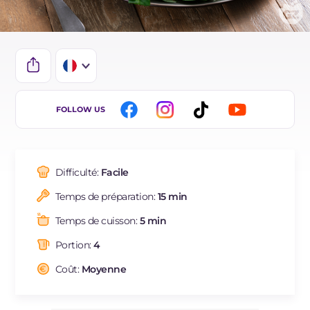
IT
FOLLOW US
EN
BR
Difficulté:
Facile
ES
Temps de préparation:
15 min
DE
Temps de cuisson:
5 min
NL
Portion:
4
Coût:
Moyenne