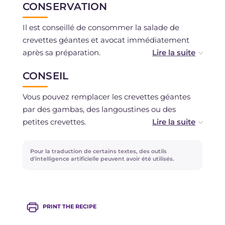
CONSERVATION
Il est conseillé de consommer la salade de
crevettes géantes et avocat immédiatement
après sa préparation.
CONSEIL
La crème d'avocat peut être conservée au
réfrigérateur, dans un récipient hermétique,
Vous pouvez remplacer les crevettes géantes
pendant 2 jours maximum.
par des gambas, des langoustines ou des
petites crevettes.
Pour un goût plus prononcé, vous pouvez
Pour la traduction de certains textes, des outils
enrichir la crème d'avocat avec de la moutarde,
d'intelligence artificielle peuvent avoir été utilisés.
de la ciboulette ou quelques gouttes de sauce
soja.
PRINT THE RECIPE