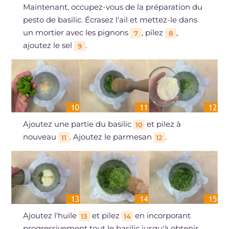
Maintenant, occupez-vous de la préparation du
pesto de basilic. Écrasez l'ail et mettez-le dans
un mortier avec les pignons
, pilez
,
7
8
ajoutez le sel
.
9
Ajoutez une partie du basilic
et pilez à
10
nouveau
. Ajoutez le parmesan
.
11
12
Ajoutez l'huile
et pilez
en incorporant
13
14
progressivement tout le basilic jusqu'à obtenir