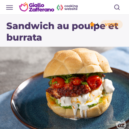
Sandwich au poulpe et
4
burrata