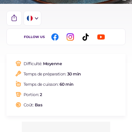
IT
FOLLOW US
EN
BR
Difficulté:
Moyenne
ES
Temps de préparation:
30 min
DE
Temps de cuisson:
60 min
Portion:
2
Coût:
Bas