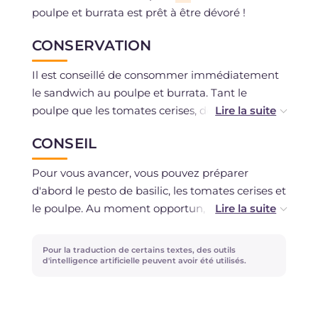
poulpe et burrata est prêt à être dévoré !
CONSERVATION
Il est conseillé de consommer immédiatement
le sandwich au poulpe et burrata. Tant le
poulpe que les tomates cerises, déjà cuits,
peuvent être conservés au réfrigérateur, dans
CONSEIL
des récipients fermés, pendant un jour. Le
pesto, quant à lui, se conserve au réfrigérateur
Pour vous avancer, vous pouvez préparer
pendant sept jours, dans un récipient fermé, en
d'abord le pesto de basilic, les tomates cerises et
prenant soin de verser un filet d'huile sur la
le poulpe. Au moment opportun, il vous suffira
surface.
de réchauffer les tomates cerises, de griller le
poulpe et de composer le sandwich.
Pour la traduction de certains textes, des outils
d'intelligence artificielle peuvent avoir été utilisés.