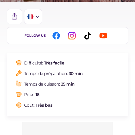
IT
FOLLOW US
EN
DE
Difficulté:
Très facile
ES
Temps de préparation:
30 min
BR
Temps de cuisson:
25 min
NL
Pour:
16
Coût:
Très bas