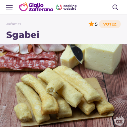
5
APÉRITIFS
Sgabei