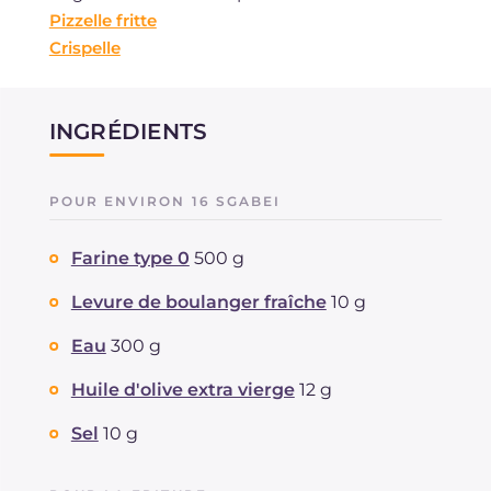
Pizzelle fritte
Crispelle
INGRÉDIENTS
POUR ENVIRON 16 SGABEI
Farine type 0
500 g
Levure de boulanger fraîche
10 g
Eau
300 g
Huile d'olive extra vierge
12 g
Sel
10 g