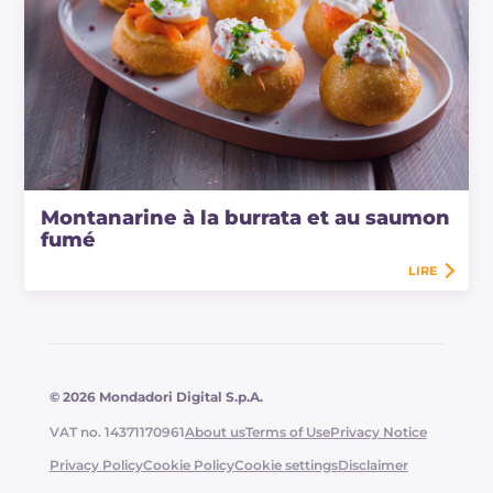
Montanarine à la burrata et au saumon
fumé
LIRE
© 2026 Mondadori Digital S.p.A.
VAT no. 14371170961
About us
Terms of Use
Privacy Notice
Privacy Policy
Cookie Policy
Cookie settings
Disclaimer