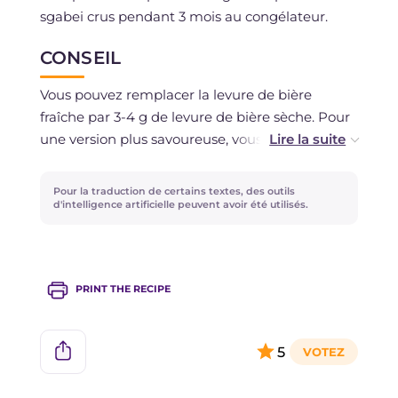
sgabei crus pendant 3 mois au congélateur.
CONSEIL
Vous pouvez remplacer la levure de bière
fraîche par 3-4 g de levure de bière sèche. Pour
une version plus savoureuse, vous pouvez
ajouter des herbes aromatiques hachées
comme du romarin ou du thym à la pâte. Si
Pour la traduction de certains textes, des outils
vous préférez une variante sucrée, une fois frits,
d'intelligence artificielle peuvent avoir été utilisés.
vous pouvez les saupoudrer de sucre glace ou
les accompagner de miel et de confitures.
PRINT THE RECIPE
5