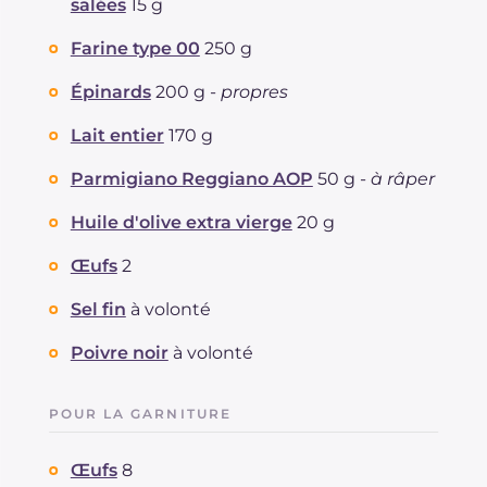
salées
15 g
dont acides gras saturés
g
6.08
Fibre
g
1.6
Farine type 00
250 g
Cholestérol
mg
273
Épinards
200 g -
propres
Sodium
mg
361
Lait entier
170 g
Parmigiano Reggiano AOP
50 g -
à râper
Huile d'olive extra vierge
20 g
Œufs
2
Sel fin
à volonté
Poivre noir
à volonté
POUR LA GARNITURE
Œufs
8