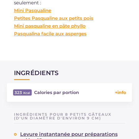
seulement :
Mini Pasqualine
Petites Pasqualine aux petits pois
Mini pasqualine en pâte phyllo
Pasqualina facile aux asperges
INGRÉDIENTS
Calories par portion
323
Énergie
Kcal
323
Glucides
g
31.1
INGRÉDIENTS POUR 8 PETITS GÂTEAUX
Dont sucres
(D'UN DIAMÈTRE D'ENVIRON 9 CM)
g
1.9
Protéine
g
16.5
Levure instantanée pour préparations
Graisses
g
14.7