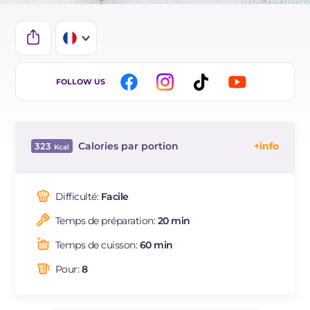
IT
FOLLOW US
ES
DE
Calories par portion
323
BR
Énergie
Kcal
323
Glucides
g
31.1
Difficulté:
Facile
Dont sucres
g
1.9
Temps de préparation:
20 min
Protéine
g
16.5
Graisses
g
14.7
Temps de cuisson:
60 min
dont acides gras saturés
g
6.08
Pour:
8
Fibre
g
1.6
Cholestérol
mg
273