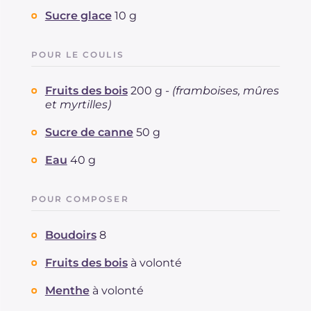
Fibre
g
5.3
Sucre glace
10 g
Cholestérol
mg
93
Sodium
mg
96
POUR LE COULIS
Fruits des bois
200 g -
(framboises, mûres
et myrtilles)
Sucre de canne
50 g
Eau
40 g
POUR COMPOSER
Boudoirs
8
Fruits des bois
à volonté
Menthe
à volonté