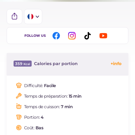
IT
FOLLOW US
EN
ES
Calories par portion
359
DE
Énergie
Kcal
359
BR
Glucides
g
46.4
Difficulté:
Facile
NL
Dont sucres
g
38.8
Temps de préparation:
15 min
Protéine
g
10.1
Graisses
g
14.8
Temps de cuisson:
7 min
dont acides gras saturés
g
7.55
Portion:
4
Fibre
g
5.3
Cholestérol
Coût:
Bas
mg
93