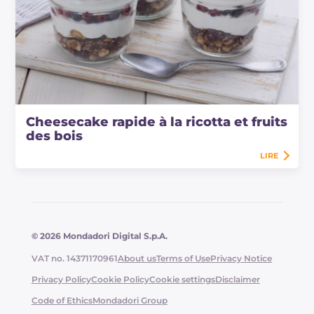
Cheesecake rapide à la ricotta et fruits
des bois
LIRE
© 2026 Mondadori Digital S.p.A.
VAT no. 14371170961
About us
Terms of Use
Privacy Notice
Privacy Policy
Cookie Policy
Cookie settings
Disclaimer
Code of Ethics
Mondadori Group