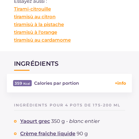
Essayez aussi :
Tirami-citrouille
tiramisù au citron
tiramisù à la pistache
tiramisù à l'orange
tiramisù au cardamome
INGRÉDIENTS
Calories par portion
359
Énergie
Kcal
359
Glucides
g
46.4
INGRÉDIENTS POUR 4 POTS DE 175-200 ML
Dont sucres
g
38.8
Protéine
g
10.1
Yaourt grec
350 g -
blanc entier
Graisses
g
14.8
dont acides gras saturés
Crème fraîche liquide
90 g
g
7.55