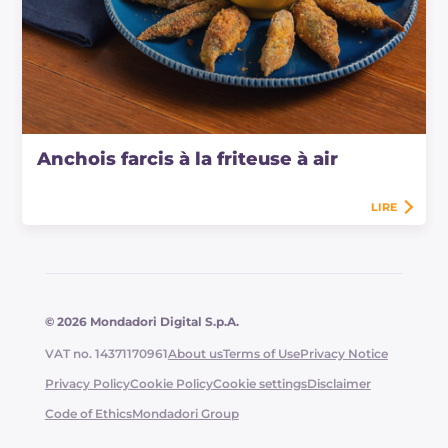
Anchois farcis à la friteuse à air
LIRE
© 2026 Mondadori Digital S.p.A.
VAT no. 14371170961
About us
Terms of Use
Privacy Notice
Privacy Policy
Cookie Policy
Cookie settings
Disclaimer
Code of Ethics
Mondadori Group