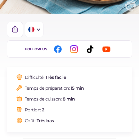
IT
FOLLOW US
EN
DE
Difficulté:
Très facile
ES
Temps de préparation:
15 min
BR
Temps de cuisson:
8 min
NL
Portion:
2
Coût:
Très bas