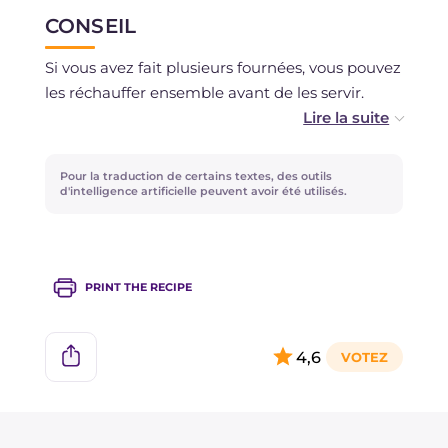
pendant un jour maximum.
CONSEIL
Si vous avez fait plusieurs fournées, vous pouvez
les réchauffer ensemble avant de les servir.
Si vous préférez une panure plus consistante,
vous pouvez passer les anchois dans un
Pour la traduction de certains textes, des outils
mélange de chapelure et de farine de maïs.
d'intelligence artificielle peuvent avoir été utilisés.
Après la cuisson, une pincée de citron ou
d'orange apportera de la fraîcheur et rendra le
PRINT THE RECIPE
plat encore plus parfumé.
Vous pouvez servir les anchois à la friteuse à air
4,6
avec une excellente sauce verte !