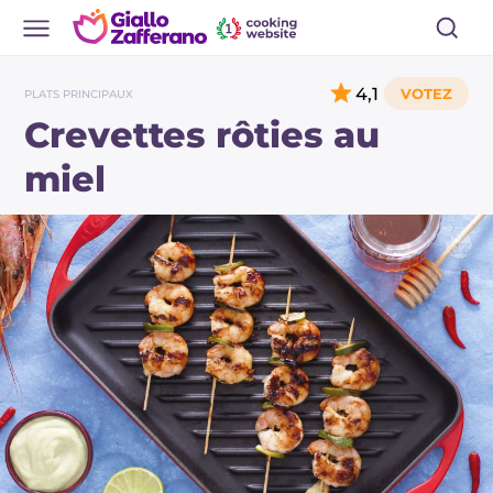
4,1
PLATS PRINCIPAUX
Crevettes rôties au
miel