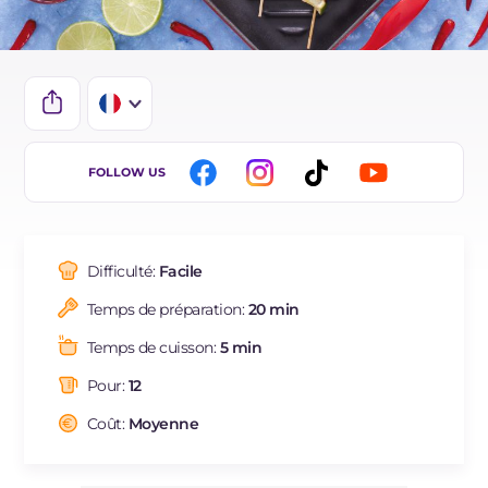
IT
FOLLOW US
EN
DE
Difficulté:
Facile
ES
Temps de préparation:
20 min
BR
Temps de cuisson:
5 min
NL
Pour:
12
Coût:
Moyenne