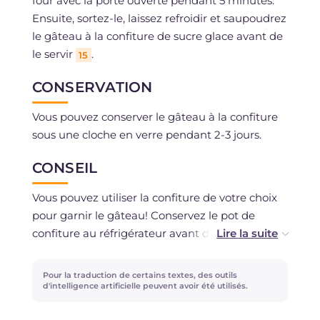
four avec la porte ouverte pendant 5 minutes.
Ensuite, sortez-le, laissez refroidir et saupoudrez
le gâteau à la confiture de sucre glace avant de
le servir
.
15
CONSERVATION
Vous pouvez conserver le gâteau à la confiture
sous une cloche en verre pendant 2-3 jours.
CONSEIL
Vous pouvez utiliser la confiture de votre choix
pour garnir le gâteau! Conservez le pot de
confiture au réfrigérateur avant de l'utiliser
pendant au moins 12 heures: de cette façon,
vous rendrez son ajout à la pâte moins
Pour la traduction de certains textes, des outils
"glissant", évitant qu'il ne coule pendant la
d'intelligence artificielle peuvent avoir été utilisés.
cuisson.