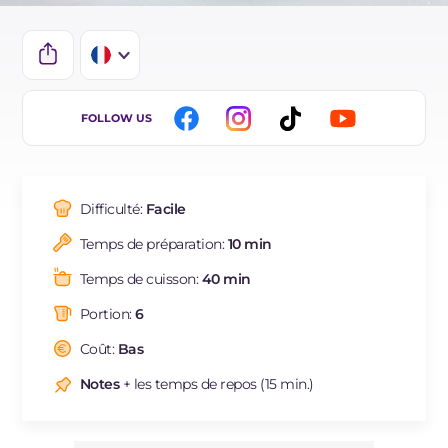
IT
FOLLOW US
EN
DE
Difficulté:
Facile
ES
Temps de préparation:
10 min
BR
Temps de cuisson:
40 min
NL
Portion:
6
Coût:
Bas
Notes
+ les temps de repos (15 min.)