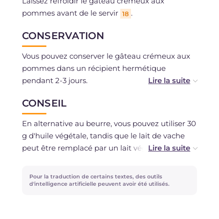
Laissez refroidir le gâteau crémeux aux
pommes avant de le servir
.
18
CONSERVATION
Vous pouvez conserver le gâteau crémeux aux
pommes dans un récipient hermétique
pendant 2-3 jours.
CONSEIL
La congélation n'est pas recommandée.
En alternative au beurre, vous pouvez utiliser 30
g d'huile végétale, tandis que le lait de vache
peut être remplacé par un lait végétal, dans ce
cas il suffira d'incorporer tous les ingrédients à
froid.
Pour la traduction de certains textes, des outils
d'intelligence artificielle peuvent avoir été utilisés.