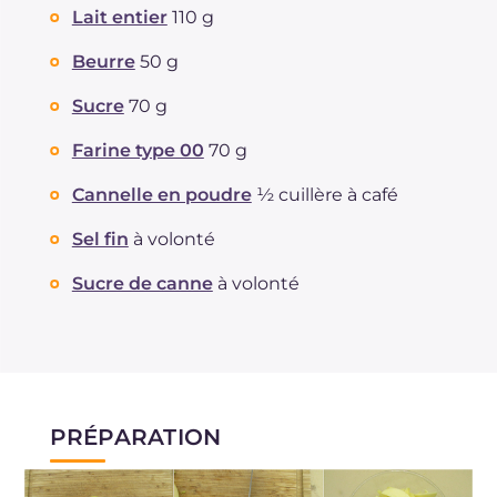
Fibre
g
72
Lait entier
110 g
Cholestérol
mg
1.7
Sodium
mg
135.5
Beurre
50 g
Sucre
70 g
Farine type 00
70 g
Cannelle en poudre
½ cuillère à café
Sel fin
à volonté
Sucre de canne
à volonté
PRÉPARATION