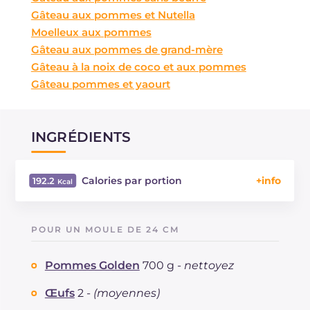
Gâteau aux pommes et Nutella
Moelleux aux pommes
Gâteau aux pommes de grand-mère
Gâteau à la noix de coco et aux pommes
Gâteau pommes et yaourt
INGRÉDIENTS
Calories par portion
192.2
Énergie
Kcal
192.2
Glucides
g
28
POUR UN MOULE DE 24 CM
Dont sucres
g
21.7
Protéine
g
3.7
Pommes Golden
700 g -
nettoyez
Graisses
g
7
dont acides gras saturés
Œufs
2 -
(moyennes)
g
3.8