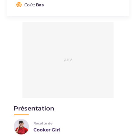
Cholestérol
Coût:
Bas
mg
1.7
Sodium
mg
135.5
Présentation
Recette de
Cooker Girl