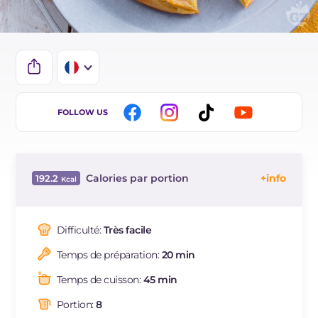
IT
FOLLOW US
EN
DE
Calories par portion
192.2
ES
Énergie
Kcal
192.2
BR
Glucides
g
28
Difficulté:
Très facile
Dont sucres
g
21.7
Temps de préparation:
20 min
Protéine
g
3.7
Graisses
g
7
Temps de cuisson:
45 min
dont acides gras saturés
g
3.8
Portion:
8
Fibre
g
72