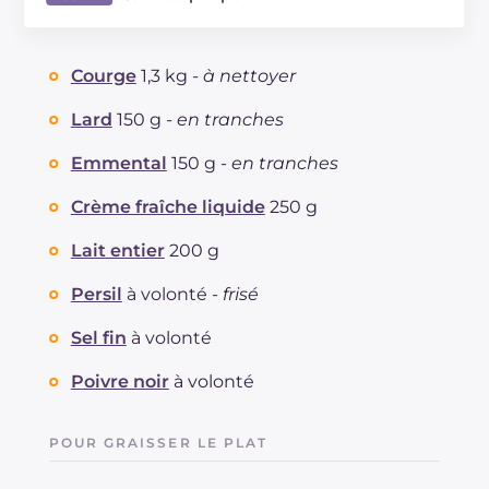
Énergie
Kcal
466
Glucides
g
15
Courge
1,3 kg -
à nettoyer
Dont sucres
g
12.5
Protéine
g
23.1
Lard
150 g -
en tranches
Graisses
g
34.9
Emmental
150 g -
en tranches
dont acides gras saturés
g
18.11
Fibre
g
1.7
Crème fraîche liquide
250 g
Cholestérol
mg
109
Lait entier
200 g
Sodium
mg
1180
Persil
à volonté -
frisé
Sel fin
à volonté
Poivre noir
à volonté
POUR GRAISSER LE PLAT