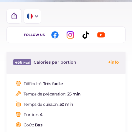
IT
FOLLOW US
EN
DE
Calories par portion
466
ES
Énergie
Kcal
466
BR
Glucides
g
15
Difficulté:
Très facile
NL
Dont sucres
g
12.5
Temps de préparation:
25 min
Protéine
g
23.1
Graisses
g
34.9
Temps de cuisson:
50 min
dont acides gras saturés
g
18.11
Portion:
4
Fibre
g
1.7
Cholestérol
Coût:
Bas
mg
109