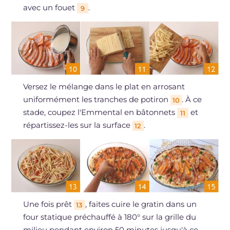
avec un fouet
.
9
Versez le mélange dans le plat en arrosant
uniformément les tranches de potiron
. À ce
10
stade, coupez l'Emmental en bâtonnets
et
11
répartissez-les sur la surface
.
12
Une fois prêt
, faites cuire le gratin dans un
13
four statique préchauffé à 180° sur la grille du
milieu pendant environ 50 minutes jusqu'à ce