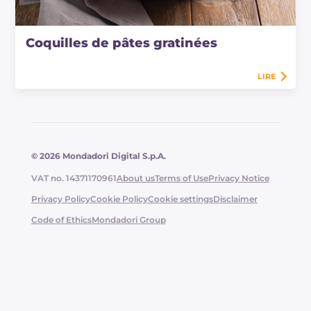
Coquilles de pâtes gratinées
LIRE
© 2026 Mondadori Digital S.p.A.
VAT no. 14371170961
About us
Terms of Use
Privacy Notice
Privacy Policy
Cookie Policy
Cookie settings
Disclaimer
Code of Ethics
Mondadori Group