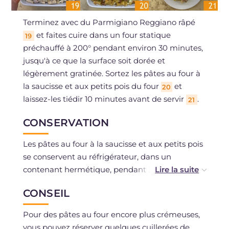
Terminez avec du Parmigiano Reggiano râpé
et faites cuire dans un four statique
19
préchauffé à 200° pendant environ 30 minutes,
jusqu'à ce que la surface soit dorée et
légèrement gratinée. Sortez les pâtes au four à
la saucisse et aux petits pois du four
et
20
laissez-les tiédir 10 minutes avant de servir
.
21
CONSERVATION
Les pâtes au four à la saucisse et aux petits pois
se conservent au réfrigérateur, dans un
contenant hermétique, pendant 2 jours. Avant
de les servir, réchauffez-les au four ou au micro-
CONSEIL
ondes en ajoutant, si besoin, une cuillère de lait
ou de béchamel pour les rendre à nouveau
Pour des pâtes au four encore plus crémeuses,
onctueuses.
vous pouvez réserver quelques cuillerées de