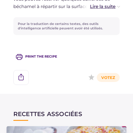
béchamel à répartir sur la surface avant
Vous pouvez aussi les congeler une fois cuites et
d'ajouter le parmesan.
les laisser décongeler au réfrigérateur avant de
Pour la traduction de certains textes, des outils
les réchauffer.
Si vous préférez un gratinage plus marqué,
d'intelligence artificielle peuvent avoir été utilisés.
activez le grill pendant les 2-3 dernières
minutes de cuisson.
PRINT THE RECIPE
RECETTES ASSOCIÉES