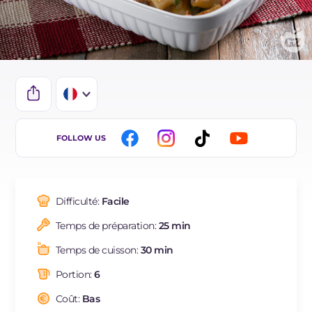
IT
FOLLOW US
EN
DE
Difficulté:
Facile
ES
Temps de préparation:
25 min
NL
Temps de cuisson:
30 min
BR
Portion:
6
Coût:
Bas