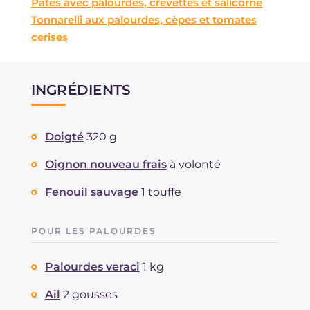
Pâtes avec palourdes, crevettes et salicorne
Tonnarelli aux palourdes, cèpes et tomates
cerises
INGRÉDIENTS
Doigté
320 g
Oignon nouveau frais
à volonté
Fenouil sauvage
1 touffe
POUR LES PALOURDES
Palourdes veraci
1 kg
Ail
2 gousses