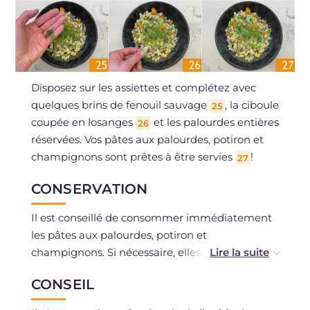
Disposez sur les assiettes et complétez avec
quelques brins de fenouil sauvage
, la ciboule
25
coupée en losanges
et les palourdes entières
26
réservées. Vos pâtes aux palourdes, potiron et
champignons sont prêtes à être servies
!
27
CONSERVATION
Il est conseillé de consommer immédiatement
les pâtes aux palourdes, potiron et
champignons. Si nécessaire, elles peuvent être
conservées au réfrigérateur pendant 2 jours au
CONSEIL
maximum.