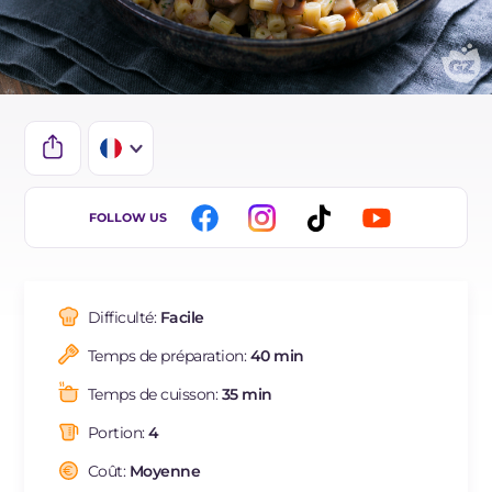
IT
FOLLOW US
EN
ES
Difficulté:
Facile
DE
Temps de préparation:
40 min
BR
Temps de cuisson:
35 min
NL
Portion:
4
Coût:
Moyenne