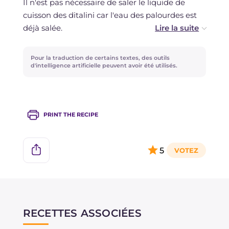
Il n'est pas nécessaire de saler le liquide de
cuisson des ditalini car l'eau des palourdes est
déjà salée.
Vous pouvez utiliser les types de champignons
Pour la traduction de certains textes, des outils
que vous avez à disposition.
d'intelligence artificielle peuvent avoir été utilisés.
PRINT THE RECIPE
5
RECETTES ASSOCIÉES