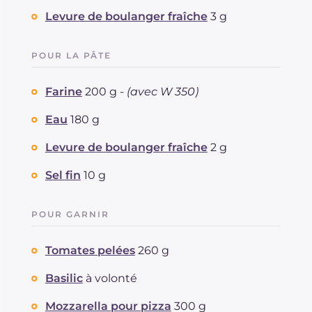
Levure de boulanger fraîche
3 g
POUR LA PÂTE
Farine
200 g -
(avec W 350)
Eau
180 g
Levure de boulanger fraîche
2 g
Sel fin
10 g
POUR GARNIR
Tomates pelées
260 g
Basilic
à volonté
Mozzarella pour pizza
300 g