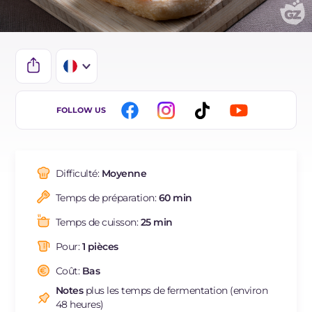
IT
FOLLOW US
EN
ES
Difficulté:
Moyenne
BR
Temps de préparation:
60 min
DE
Temps de cuisson:
25 min
NL
Pour:
1 pièces
Coût:
Bas
Notes
plus les temps de fermentation (environ
48 heures)