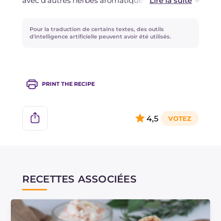
avec d'autres herbes aromatiques ou épices.
Ne jetez pas l'eau de conservation des pois
Pour la traduction de certains textes, des outils
chiches, appelée aquafaba : vous pouvez
d'intelligence artificielle peuvent avoir été utilisés.
l'utiliser pour préparer d'autres recettes
végétaliennes comme la
Omelette sans œufs
ou les
Meringues véganes
!
PRINT THE RECIPE
4,5
RECETTES ASSOCIÉES