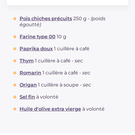
Énergie
Kcal
263.5
Glucides
g
27.4
Pois chiches précuits
250 g -
(poids
Dont sucres
g
1.7
égoutté)
Protéine
g
9.3
Farine type 00
10 g
Graisses
g
13
dont acides gras saturés
g
1.4
Paprika doux
1 cuillère à café
Cholestérol
mg
7.3
Sodium
Thym
1 cuillère à café -
sec
mg
486
Romarin
1 cuillère à café -
sec
Origan
1 cuillère à soupe -
sec
Sel fin
à volonté
Huile d'olive extra vierge
à volonté