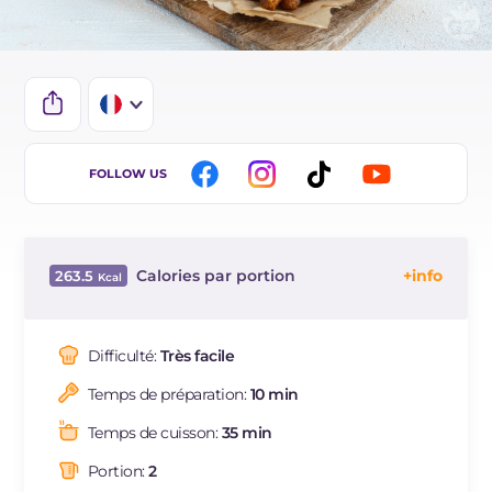
IT
FOLLOW US
EN
DE
Calories par portion
263.5
ES
Énergie
Kcal
263.5
BR
Glucides
g
27.4
Difficulté:
Très facile
NL
Dont sucres
g
1.7
Temps de préparation:
10 min
Protéine
g
9.3
Graisses
g
13
Temps de cuisson:
35 min
dont acides gras saturés
g
1.4
Portion:
2
Cholestérol
mg
7.3