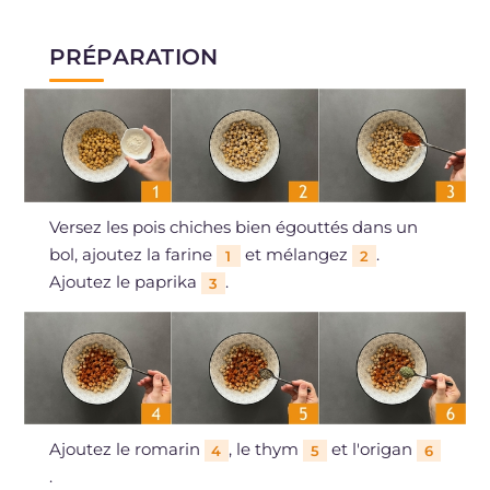
PRÉPARATION
Versez les pois chiches bien égouttés dans un
bol, ajoutez la farine
et mélangez
.
1
2
Ajoutez le paprika
.
3
Ajoutez le romarin
, le thym
et l'origan
4
5
6
.