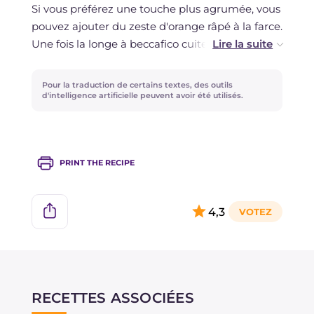
Si vous préférez une touche plus agrumée, vous
pouvez ajouter du zeste d'orange râpé à la farce.
Une fois la longe à beccafico cuite, vous pouvez
choisir de la servir chaude ou à la manière
sicilienne : couvrez d'un linge propre pour que
Pour la traduction de certains textes, des outils
les saveurs s'amalgament encore plus et laissez
d'intelligence artificielle peuvent avoir été utilisés.
reposer au moins 30 minutes.
PRINT THE RECIPE
4,3
RECETTES ASSOCIÉES