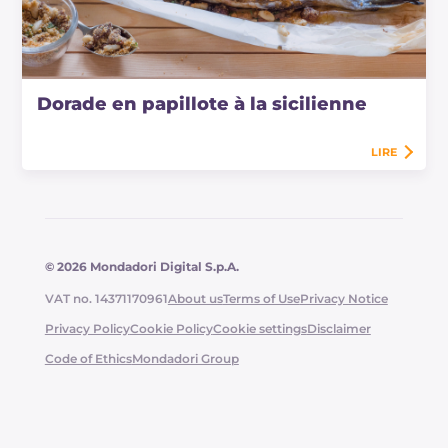
Dorade en papillote à la sicilienne
LIRE
© 2026 Mondadori Digital S.p.A.
VAT no. 14371170961
About us
Terms of Use
Privacy Notice
Privacy Policy
Cookie Policy
Cookie settings
Disclaimer
Code of Ethics
Mondadori Group