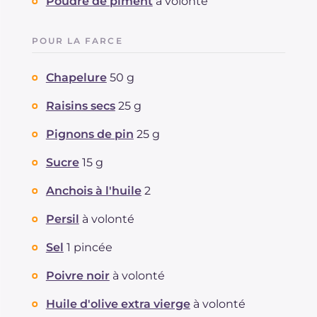
Poudre de piment
à volonté
POUR LA FARCE
Chapelure
50 g
Raisins secs
25 g
Pignons de pin
25 g
Sucre
15 g
Anchois à l'huile
2
Persil
à volonté
Sel
1 pincée
Poivre noir
à volonté
Huile d'olive extra vierge
à volonté