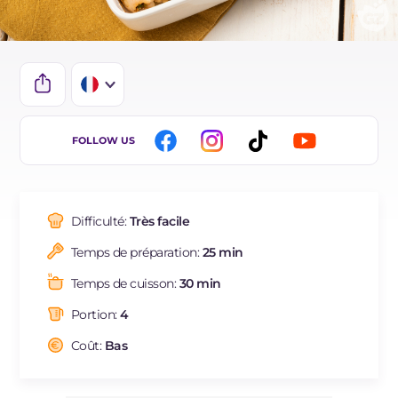
IT
FOLLOW US
EN
DE
Difficulté:
Très facile
ES
Temps de préparation:
25 min
BR
Temps de cuisson:
30 min
NL
Portion:
4
Coût:
Bas