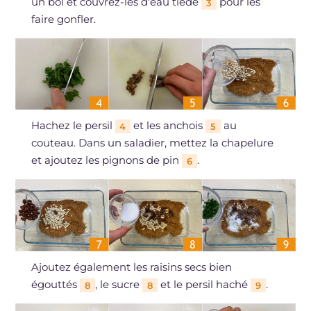
un bol et couvrez-les d'eau tiède
pour les
3
faire gonfler.
Hachez le persil
et les anchois
au
4
5
couteau. Dans un saladier, mettez la chapelure
et ajoutez les pignons de pin
.
6
Ajoutez également les raisins secs bien
égouttés
, le sucre
et le persil haché
.
8
8
9