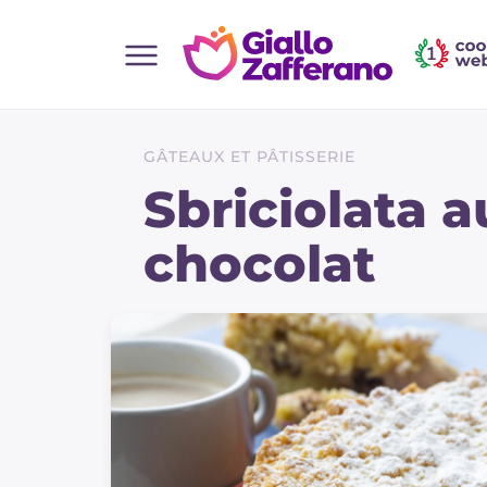
Home
Toutes les recettes
GÂTEAUX ET PÂTISSERIE
Aperitifs
Sbriciolata 
Salades
chocolat
Plats principaux
Boissons et rafraîchissements
Desserts
Accompagnement
Pizzas et focaccia
Gateaux et patisserie