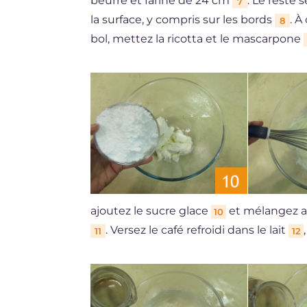
beurré et fariné de 24 cm
. Le reste 
7
la surface, y compris sur les bords
. À
8
bol, mettez la ricotta et le mascarpone
ajoutez le sucre glace
et mélangez av
10
. Versez le café refroidi dans le lait
11
12