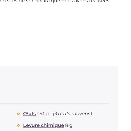
recettes de sbriciolata que nous avons réalisées
M
Œufs
170 g -
(3 œufs moyens)
Levure chimique
8 g