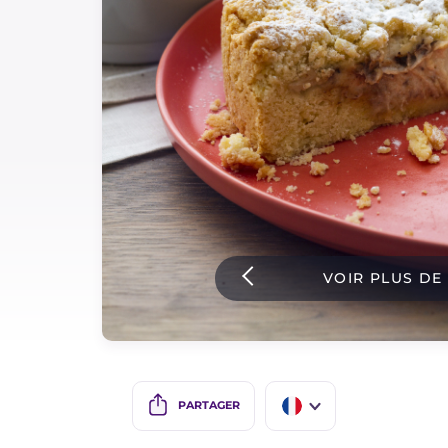
Sauces
Dernieres recettes
IT Website
Facebook
Instagram
VOIR PLUS DE
TikTok
YouTube
PARTAGER
IT