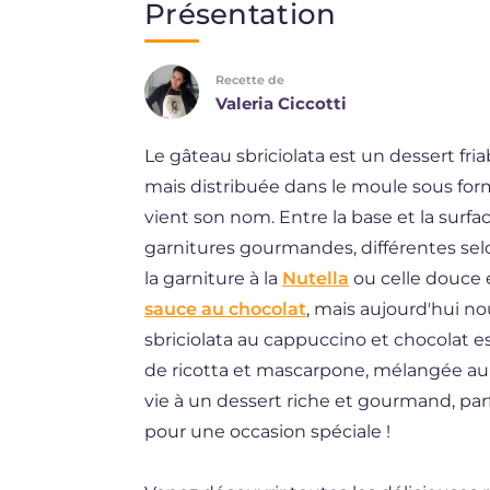
Présentation
EN
Recette de
ES
Valeria Ciccotti
DE
Le gâteau sbriciolata est un dessert fri
BR
mais distribuée dans le moule sous for
NL
vient son nom. Entre la base et la surf
garnitures gourmandes, différentes sel
la garniture à la
Nutella
ou celle douce
sauce au chocolat
, mais aujourd'hui no
sbriciolata au cappuccino et chocolat es
de ricotta et mascarpone, mélangée au
vie à un dessert riche et gourmand, pa
pour une occasion spéciale !