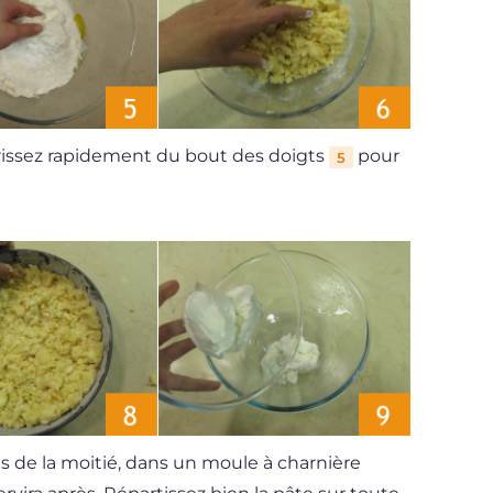
trissez rapidement du bout des doigts
pour
5
us de la moitié, dans un moule à charnière