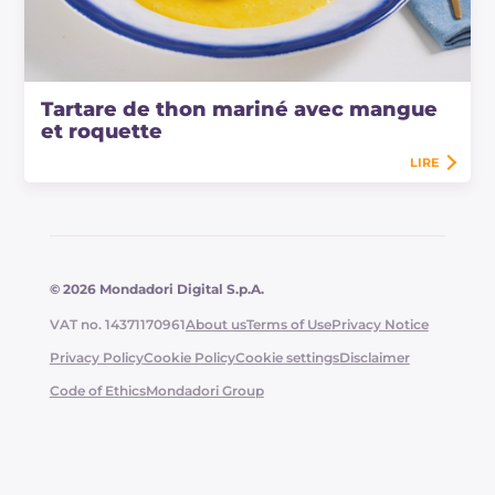
Tartare de thon mariné avec mangue
et roquette
LIRE
© 2026 Mondadori Digital S.p.A.
VAT no. 14371170961
About us
Terms of Use
Privacy Notice
Privacy Policy
Cookie Policy
Cookie settings
Disclaimer
Code of Ethics
Mondadori Group