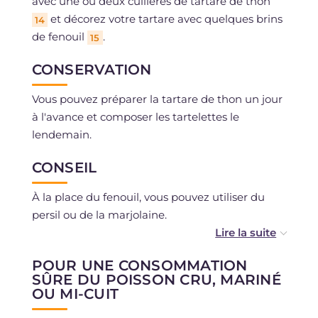
avec une ou deux cuillères de tartare de thon
et décorez votre tartare avec quelques brins
14
de fenouil
.
15
CONSERVATION
Vous pouvez préparer la tartare de thon un jour
à l'avance et composer les tartelettes le
lendemain.
CONSEIL
À la place du fenouil, vous pouvez utiliser du
persil ou de la marjolaine.
Vous pouvez préparer l'émulsion avec du citron
POUR UNE CONSOMMATION
au lieu de l'orange.
SÛRE DU POISSON CRU, MARINÉ
OU MI-CUIT
Pour une variante aux notes exotiques, essayez