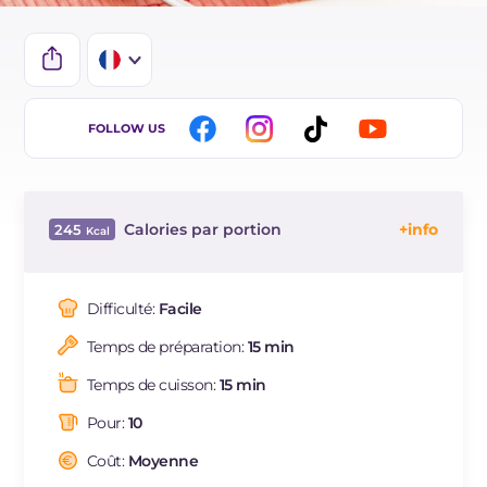
IT
FOLLOW US
EN
ES
Calories par portion
245
BR
Énergie
Kcal
245
DE
Glucides
g
12.1
Difficulté:
Facile
NL
Dont sucres
g
1.9
Temps de préparation:
15 min
Protéine
g
11
Graisses
g
16.9
Temps de cuisson:
15 min
dont acides gras saturés
g
5.68
Pour:
10
Fibre
g
0.8
Cholestérol
Coût:
Moyenne
mg
35