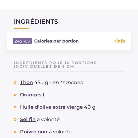
INGRÉDIENTS
Calories par portion
245
Énergie
Kcal
245
Glucides
g
12.1
INGRÉDIENTS POUR 10 PORTIONS
Dont sucres
INDIVIDUELLES DE 8 CM
g
1.9
Protéine
g
11
Thon
450 g -
en tranches
Graisses
g
16.9
dont acides gras saturés
g
5.68
Oranges
1
Fibre
g
0.8
Cholestérol
Huile d'olive extra vierge
40 g
mg
35
Sodium
mg
320
Sel fin
à volonté
Poivre noir
à volonté