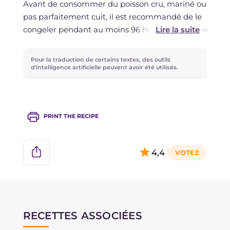
la recette du
Poke
hawaïen !
Avant de consommer du poisson cru, mariné ou
pas parfaitement cuit, il est recommandé de le
congeler pendant au moins 96 heures à -18
degrés dans un congélateur domestique
marqué par 3 étoiles ou plus, conformément
Pour la traduction de certains textes, des outils
aux
lignes directrices du ministère de la santé
.
d'intelligence artificielle peuvent avoir été utilisés.
PRINT THE RECIPE
4,4
RECETTES ASSOCIÉES