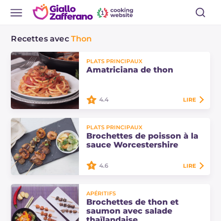
Recettes avec
Thon
PLATS PRINCIPAUX
Amatriciana de thon
4.4
LIRE
L'amatriciana de thon est une
PLATS PRINCIPAUX
réinterprétation de l'un des plats
Brochettes de poisson à la
romains les plus appréciés. Nous la
sauce Worcestershire
préparons avec de la joue de porc et
du…
4.6
LIRE
Les brochettes de poisson à la sauce
APÉRITIFS
Worcestershire sont un plat
Brochettes de thon et
principal à base de thon, crevettes
saumon avec salade
et anchois enrichis d'une marinade
thaïlandaise