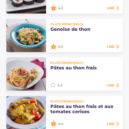
puis de fruits secs.
4.5
LIRE
Le futomaki est une préparation de
sushi japonais et se compose d'un
PLATS PRINCIPAUX
rouleau d'algue nori, garni de riz et
Genoise de thon
d'au moins 4 ingrédients au choix.
5.0
LIRE
Découvrez la recette de la genoise
PLATS PRINCIPAUX
de thon : une savoureuse
Pâtes au thon frais
alternative de mer au célèbre plat à
base d'oignons typique de la
cuisine campanienne !
4.2
LIRE
Les pâtes au thon frais sont un plat
PLATS PRINCIPAUX
principal simple et délicieux à
Pâtes au thon frais et aux
préparer, avec peu d'ingrédients et
tomates cerises
beaucoup de couleur pour égayer
la table !
4.4
LIRE