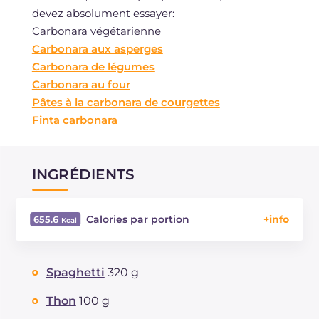
devez absolument essayer:
Carbonara végétarienne
Carbonara aux asperges
Carbonara de légumes
Carbonara au four
Pâtes à la carbonara de courgettes
Finta carbonara
INGRÉDIENTS
Calories par portion
655.6
Énergie
Kcal
655.6
Glucides
g
64.8
Spaghetti
320 g
Dont sucres
g
4.7
Protéine
g
36.5
Thon
100 g
Graisses
g
27.8