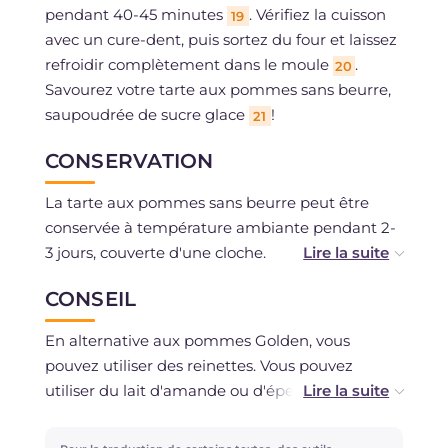
pendant 40-45 minutes
. Vérifiez la cuisson
19
avec un cure-dent, puis sortez du four et laissez
refroidir complètement dans le moule
.
20
Savourez votre tarte aux pommes sans beurre,
saupoudrée de sucre glace
!
21
CONSERVATION
La tarte aux pommes sans beurre peut être
conservée à température ambiante pendant 2-
3 jours, couverte d'une cloche.
CONSEIL
Vous pouvez la congeler après l'avoir cuite et
laissée refroidir.
En alternative aux pommes Golden, vous
pouvez utiliser des reinettes. Vous pouvez
utiliser du lait d'amande ou d'épeautre si vous
préférez!