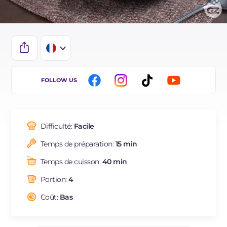
IT
FOLLOW US
EN
DE
Difficulté:
Facile
ES
Temps de préparation:
15 min
BR
Temps de cuisson:
40 min
NL
Portion:
4
Coût:
Bas