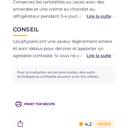
Conservez les tartelettes au cacao avec des
amandes et une crème au chocolat au
réfrigérateur pendant 3-4 jours maximum. Vous
pouvez conserver séparément la pâte sablée et
CONSEIL
la crème au chocolat, en plaçant cette dernière
au réfrigérateur couverte de film plastique. La
Les physalis ont une saveur légèrement amère
pâte sablée peut être congelée enveloppée
et sont idéaux pour décorer et apporter un
dans du film plastique pendant 1 mois ; si
agréable contraste. Si vous ne parvenez pas à
nécessaire, elle peut être décongelée
les trouver, ne désespérez pas : vous pouvez
complètement au réfrigérateur.
également choisir d'autres fruits pour garnir vos
Pour la traduction de certains textes, des outils
tartelettes, comme des oranges ou de la noix de
d'intelligence artificielle peuvent avoir été utilisés.
coco! Si vous n'aimez pas le chocolat noir, vous
pouvez réaliser une douce crème au chocolat
blanc : je vous assure que vous en serez
PRINT THE RECIPE
enchantés!
4,2