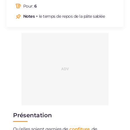
dont acides gras saturés
g
10.83
Pour:
6
Fibre
g
5
Cholestérol
Notes
+ le temps de repos de la pâte sablée
mg
191
Sodium
mg
237
Présentation
Qu'elles soient garnies de
confiture
, de