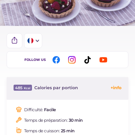
IT
FOLLOW US
EN
DE
Calories par portion
485
ES
Énergie
Kcal
485
BR
Glucides
g
56
Difficulté:
Facile
Dont sucres
g
37.4
Temps de préparation:
30 min
Protéine
g
9.1
Graisses
g
24.9
Temps de cuisson:
25 min