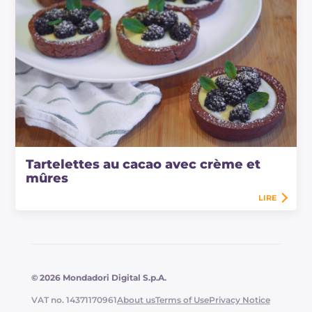
Tartelettes au cacao avec crème et
mûres
LIRE
© 2026 Mondadori Digital S.p.A.
VAT no. 14371170961
About us
Terms of Use
Privacy Notice