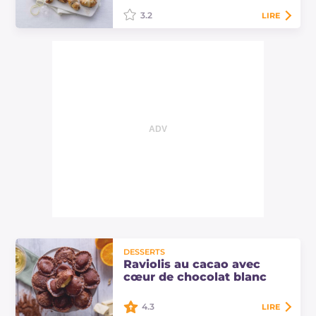
savoureux.
3.2
LIRE
Les pulla finlandais rapides sont de
délicieux croissants feuilletés au
cardamome, typiques de cette terre
nord-européenne, et qui sentent…
DESSERTS
Raviolis au cacao avec
cœur de chocolat blanc
4.3
LIRE