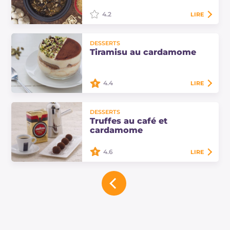
panettone.
4.2
LIRE
La tajine d'agneau aux pruneaux et
DESSERTS
amandes et couscous aromatique
Tiramisu au cardamome
est un plat typique marocain, cuit
dans le plat spécial, au goût épicé.
4.4
LIRE
Le tiramisu au cardamome est un
DESSERTS
dessert à la cuillère aromatique aux
Truffes au café et
saveurs exotiques, une version
cardamome
épicée du classique tiramisu.
4.6
LIRE
Les truffes au café et cardamome
sont des pralines irrésistibles et
gourmandes au goût épicé,
parfumées au café.