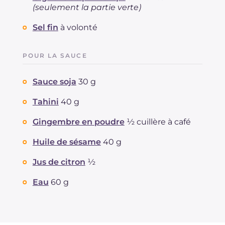
(seulement la partie verte)
Sel fin
à volonté
POUR LA SAUCE
Sauce soja
30 g
Tahini
40 g
Gingembre en poudre
½ cuillère à café
Huile de sésame
40 g
Jus de citron
½
Eau
60 g