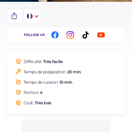
IT
FOLLOW US
EN
DE
Difficulté:
Très facile
ES
Temps de préparation:
20 min
BR
Temps de cuisson:
10 min
NL
Portion:
4
Coût:
Très bas