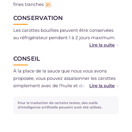
fines tranches
.
21
CONSERVATION
Les carottes bouillies peuvent être conservées
au réfrigérateur pendant 1 à 2 jours maximum.
Vous pouvez congeler les carottes après cuisson
CONSEIL
sans la sauce.
À la place de la sauce que nous vous avons
proposée, vous pouvez assaisonner les carottes
simplement avec de l'huile et du jus de citron,
ou une cuillère à café de vinaigre.
Pour la traduction de certains textes, des outils
À la place de l'huile de sésame, vous pouvez
d'intelligence artificielle peuvent avoir été utilisés.
utiliser de l'huile d'olive extra vierge.