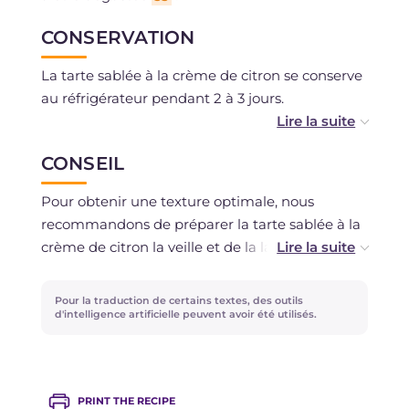
CONSERVATION
La tarte sablée à la crème de citron se conserve
au réfrigérateur pendant 2 à 3 jours.
La pâte sablée se conserve au réfrigérateur 3 à 4
CONSEIL
jours, ou peut être congelée pendant un mois
au maximum.
Pour obtenir une texture optimale, nous
recommandons de préparer la tarte sablée à la
La crème au citron se conserve au réfrigérateur
crème de citron la veille et de la laisser refroidir
au maximum 2 jours.
au réfrigérateur toute la nuit.
Pour la traduction de certains textes, des outils
d'intelligence artificielle peuvent avoir été utilisés.
PRINT THE RECIPE