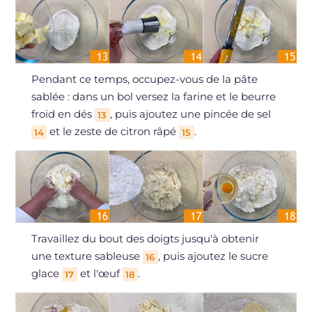
Pendant ce temps, occupez-vous de la pâte
sablée : dans un bol versez la farine et le beurre
froid en dés
, puis ajoutez une pincée de sel
13
et le zeste de citron râpé
.
14
15
Travaillez du bout des doigts jusqu'à obtenir
une texture sableuse
, puis ajoutez le sucre
16
glace
et l'œuf
.
17
18