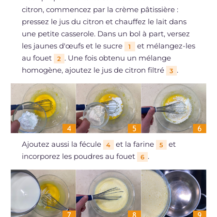
citron, commencez par la crème pâtissière :
pressez le jus du citron et chauffez le lait dans
une petite casserole. Dans un bol à part, versez
les jaunes d'œufs et le sucre
et mélangez-les
1
au fouet
. Une fois obtenu un mélange
2
homogène, ajoutez le jus de citron filtré
.
3
Ajoutez aussi la fécule
et la farine
et
4
5
incorporez les poudres au fouet
.
6