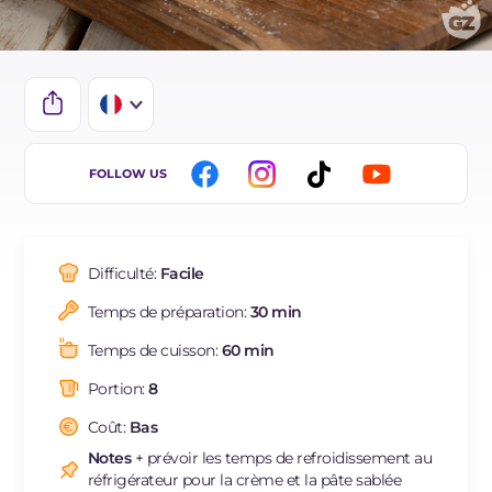
IT
FOLLOW US
EN
DE
Difficulté:
Facile
ES
Temps de préparation:
30 min
NL
Temps de cuisson:
60 min
BR
Portion:
8
Coût:
Bas
Notes
+ prévoir les temps de refroidissement au
réfrigérateur pour la crème et la pâte sablée