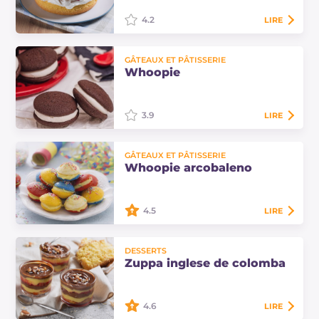
Découvrez la recette.
4.2
LIRE
Le Victoria Sandwich, ou Victoria
GÂTEAUX ET PÂTISSERIE
sponge cake, est un gâteau
Whoopie
d'origine anglaise, moelleux et
gourmand, garni d'une crème au
fromage et de…
3.9
LIRE
Les whoopies sont de délicieux
GÂTEAUX ET PÂTISSERIE
petits gâteaux, d'origine
Whoopie arcobaleno
américaine, composés de deux
biscuits moelleux réunis par une
délicate crème de guimauve.
4.5
LIRE
Les whoopie arc-en-ciel sont une
DESSERTS
version amusante et joyeuse des
Zuppa inglese de colomba
doux gâteaux américains, garnis de
crème pâtissière, idéals pour le
carnaval.
4.6
LIRE