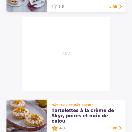
3.8
LIRE
La tarte sans œufs est réalisée avec
une pâte brisée sans œufs à garnir
selon vos envies avec de la confiture
ou de la crème ! Découvrez les…
GÂTEAUX ET PÂTISSERIE
Tartelettes à la crème de
Skyr, poires et noix de
cajou
4.8
LIRE