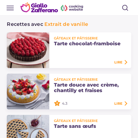
Recettes avec
Extrait de vanille
GÂTEAUX ET PÂTISSERIE
Tarte chocolat-framboise
LIRE
La tarte chocolat-framboise est un
GÂTEAUX ET PÂTISSERIE
dessert composé d'une pâte sablée,
Tarte douce avec crème,
d'une ganache au chocolat noir et
chantilly et fraises
de framboises fraîches : une
recette…
4.3
LIRE
La tarte douce avec crème, chantilly
GÂTEAUX ET PÂTISSERIE
et fraises est un dessert raffiné et
Tarte sans œufs
frais. Découvrez ici les doses et la
procédure pour préparer cette…