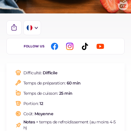
IT
FOLLOW US
EN
DE
Difficulté:
Difficile
ES
Temps de préparation:
60 min
NL
Temps de cuisson:
25 min
BR
Portion:
12
Coût:
Moyenne
Notes
+ temps de refroidissement (au moins 4-5
h)