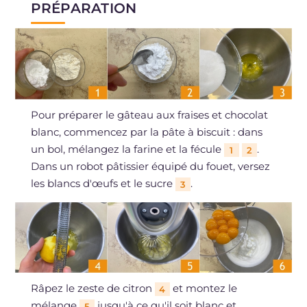
PRÉPARATION
Pour préparer le gâteau aux fraises et chocolat
blanc, commencez par la pâte à biscuit : dans
un bol, mélangez la farine et la fécule
.
1
2
Dans un robot pâtissier équipé du fouet, versez
les blancs d'œufs et le sucre
.
3
Râpez le zeste de citron
et montez le
4
mélange
jusqu'à ce qu'il soit blanc et
5