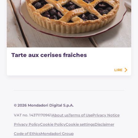
Tarte aux cerises fraîches
LIRE
© 2026 Mondadori Digital S.p.A.
VAT no. 14371170961
About us
Terms of Use
Privacy Notice
Privacy Policy
Cookie Policy
Cookie settings
Disclaimer
Code of Ethics
Mondadori Group