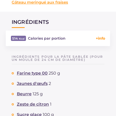
Gâteau meringué aux fraises
INGRÉDIENTS
Calories par portion
514
Énergie
Kcal
514
Glucides
g
89
INGRÉDIENTS POUR LA PÂTE SABLÉE (POUR
Dont sucres
UN MOULE DE 24 CM DE DIAMÈTRE)
g
65.1
Protéine
g
6.2
Farine type 00
250 g
Graisses
g
14.9
dont acides gras saturés
g
8.2
Jaunes d'œufs
2
Fibre
g
2.6
Cholestérol
Beurre
125 g
mg
106
Sodium
mg
170
Zeste de citron
1
Sucre glace
100 g