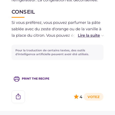
CONSEIL
Si vous préférez, vous pouvez parfumer la pâte
sablée avec du zeste d'orange ou de la vanille à
la place du citron. Vous pouvez également
préparer et cuire la base et la compote de
cerises la veille, pour vous avancer dans la
Pour la traduction de certains textes, des outils
préparation de cette délicieuse tarte!
d'intelligence artificielle peuvent avoir été utilisés.
PRINT THE RECIPE
4