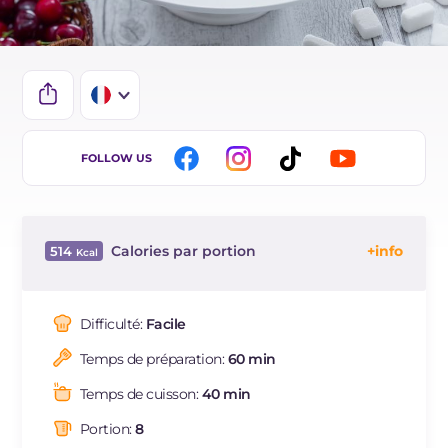
IT
FOLLOW US
EN
ES
Calories par portion
514
BR
Énergie
Kcal
514
DE
Glucides
g
89
Difficulté:
Facile
NL
Dont sucres
g
65.1
Temps de préparation:
60 min
Protéine
g
6.2
Graisses
g
14.9
Temps de cuisson:
40 min
dont acides gras saturés
g
8.2
Portion:
8
Fibre
g
2.6