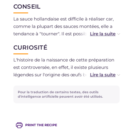
un contenant hermétiquement fermé pendant
CONSEIL
un jour maximum.
La sauce hollandaise est difficile à réaliser car,
comme la plupart des sauces montées, elle a
tendance à "tourner". Il est possible d'utiliser un
batteur électrique pour battre constamment le
CURIOSITÉ
mélange. Si vous ne possédez pas de casserole
avec bain-marie intégré et que vous réalisez
L'histoire de la naissance de cette préparation
donc une cuisson classique au bain-marie, il est
est controversée, en effet, il existe plusieurs
important que la base du bol contenant les
légendes sur l'origine des œufs bénédictine qui
jaunes ne touche jamais l'eau bouillante, sinon
se sont répandus comme une traînée de
on risque de cuire les jaunes.
poudre dans les restaurants américains à partir
Pour la traduction de certains textes, des outils
de la deuxième moitié du 19e siècle. Parmi les
d'intelligence artificielle peuvent avoir été utilisés.
histoires les plus crédibles, celle de Madame
LeGrand Benedict qui a été la première à
commander cette variante des œufs classiques
PRINT THE RECIPE
avec bacon pour varier le menu habituel