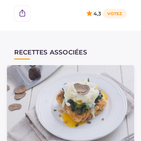
proposé par le Delmonico's Restaurant de New
York. Une autre anecdote légendaire concerne
4,3
le courtier new-yorkais Lemuel Benedict. On
raconte qu'un matin, il s'est présenté au
restaurant de l'hôtel Waldorf en demandant un
petit déjeuner copieux qu'il a lui-même
composé, donnant ainsi naissance aux œufs
RECETTES ASSOCIÉES
bénédictine tels que nous les connaissons
aujourd'hui.