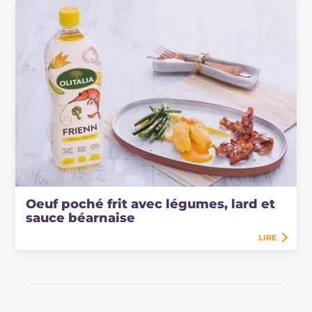
Oeuf poché frit avec légumes, lard et
sauce béarnaise
LIRE