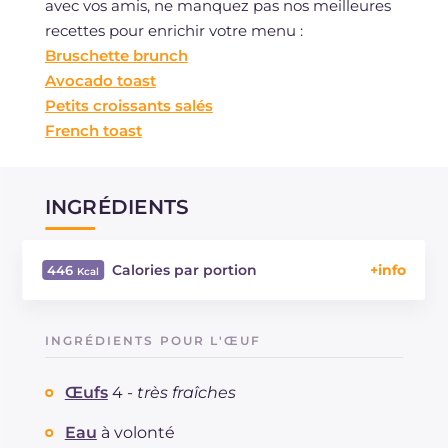
avec vos amis, ne manquez pas nos meilleures
recettes pour enrichir votre menu :
Bruschette brunch
Avocado toast
Petits croissants salés
French toast
INGRÉDIENTS
Calories par portion
446
Énergie
Kcal
446
Glucides
g
9.3
INGRÉDIENTS POUR L'ŒUF
Dont sucres
g
2.7
Protéine
g
17.4
Œufs
4 -
très fraîches
Graisses
g
37.7
dont acides gras saturés
Eau
à volonté
g
19.05