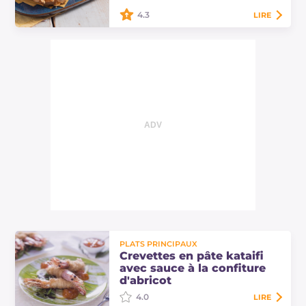
4.3
LIRE
Les crevettes en croûte d'amandes
sont un plat principal croustillant et
raffiné, parfait pour étonner avec un
mélange de saveurs délicates et…
PLATS PRINCIPAUX
Crevettes en pâte kataifi
avec sauce à la confiture
d'abricot
4.0
LIRE