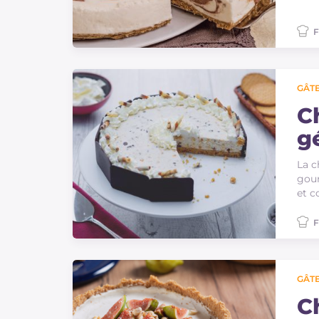
F
GÂTE
C
g
La c
gour
et c
F
GÂTE
C