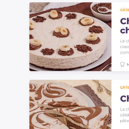
Sauces
GÂTE
Dernieres recettes
C
c
IT Website
Le c
clas
comm
M
Facebook
Instagram
TikTok
YouTube
GÂTE
C
La c
célè
pâte