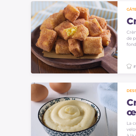
GÂTE
C
Crèm
de p
fond
F
DES
C
œ
La c
velo
à la