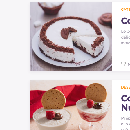
GÂTE
C
Le c
déli
avec
M
DES
C
N
Prép
à la
stév