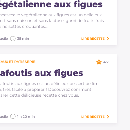
égétalienne aux figues
heesecake végétalienne aux figues est un délicieux
ert sans cuisson et sans lactose, garni de fruits frais
e noisettes croquantes…
acile
35 min
LIRE
RECETTE
AUX ET PÂTISSERIE
4.7
lafoutis aux figues
lafoutis aux figues est un délicieux dessert de fin
é, très facile à préparer ! Découvrez comment
arer cette délicieuse recette chez vous.
acile
1 h 20 min
LIRE
RECETTE