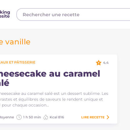
e vanille
AUX ET PÂTISSERIE
4.4
heesecake au caramel
alé
heesecake au caramel salé est un dessert sublime. Les
rastes et équilibres de saveurs le rendent unique et
l pour chaque occasion…
oyenne
1 h 50 min
Kcal 816
LIRE
RECETTE