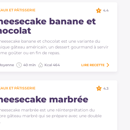
AUX ET PÂTISSERIE
4.4
heesecake banane et
hocolat
heesecake banane et chocolat est une variante du
sique gâteau américain, un dessert gourmand à servir
e goûter ou en fin de repas.
oyenne
40 min
Kcal 464
LIRE
RECETTE
AUX ET PÂTISSERIE
4.3
heesecake marbrée
heesecake marbrée est une réinterprétation du
bre gâteau marbré qui se prépare avec une double
.