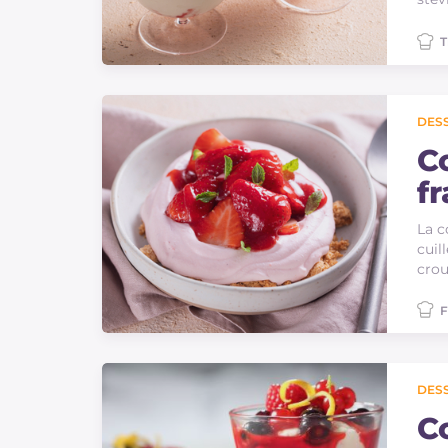
T
DES
C
fr
La c
cuil
crou
F
DES
C