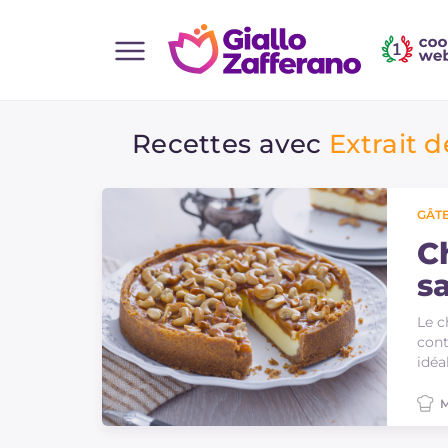
Home
Recettes avec
Extrait d
Toutes les recettes
Aperitifs
Salades
GÂTE
Plats principaux
C
s
Boissons et rafraîchissements
Desserts
Le c
cont
Accompagnement
idéa
Pizzas et focaccia
M
Gateaux et patisserie