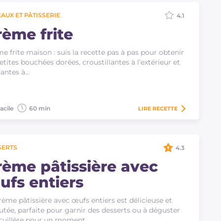
AUX ET PÂTISSERIE
4.1
rème frite
e frite maison : suis la recette pas à pas pour obtenir
etites bouchées dorées, croustillantes à l’extérieur et
antes à…
acile
60 min
LIRE
RECETTE
SERTS
4.3
rème pâtissière avec
ufs entiers
rème pâtissière avec œufs entiers est délicieuse et
utée, parfaite pour garnir des desserts ou à déguster
 cuillère pour un moment…