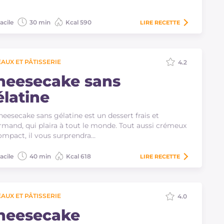
acile
30 min
Kcal 590
LIRE
RECETTE
AUX ET PÂTISSERIE
4.2
heesecake sans
élatine
heesecake sans gélatine est un dessert frais et
mand, qui plaira à tout le monde. Tout aussi crémeux
ompact, il vous surprendra…
acile
40 min
Kcal 618
LIRE
RECETTE
AUX ET PÂTISSERIE
4.0
heesecake