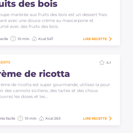
uits des bois
oupe marbrée aux fruits des bois est un dessert frais
aré avec une douce crème au mascarpone et
umé avec des fruits des bois.
acile
10 min
Kcal 547
LIRE
RECETTE
SERTS
4.1
rème de ricotta
rème de ricotta est super gourmande, utilisez-la pour
ir des cannolis siciliens, des tartes et des choux.
uvrez les doses et les…
rès facile
10 min
Kcal 263
LIRE
RECETTE