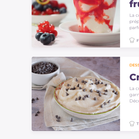
fr
La c
prép
parf
F
DES
C
La c
garn
Déco
T