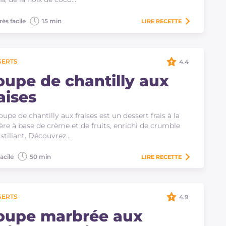
rès facile
15 min
LIRE
RECETTE
SERTS
4.4
oupe de chantilly aux
aises
oupe de chantilly aux fraises est un dessert frais à la
lère à base de crème et de fruits, enrichi de crumble
stillant. Découvrez…
acile
50 min
LIRE
RECETTE
SERTS
4.9
oupe marbrée aux