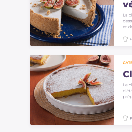
v
La c
dess
et d
F
GÂTE
C
Le c
d'ét
prép
F