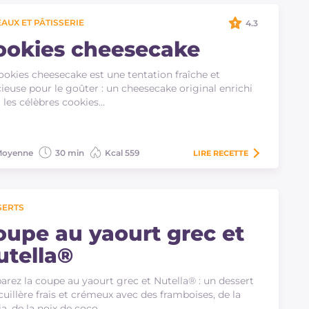
AUX ET PÂTISSERIE
4.3
ookies cheesecake
ookies cheesecake est une tentation fraîche et
cieuse pour le goûter : un cheesecake original enrichi
 les célèbres cookies…
oyenne
30 min
Kcal 559
LIRE
RECETTE
SERTS
oupe au yaourt grec et
utella®
arez la coupe au yaourt grec et Nutella® : un dessert
 cuillère frais et crémeux avec des framboises, de la
ia, de la noix de coco…