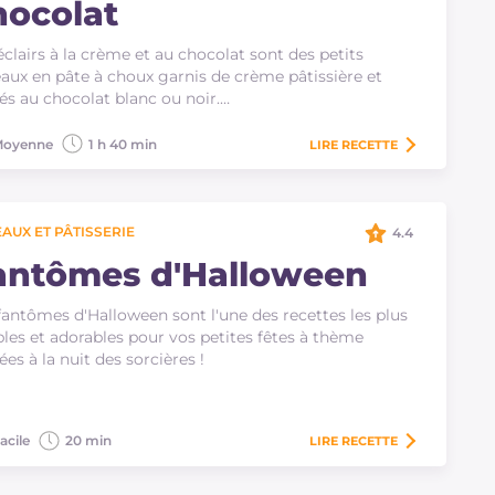
hocolat
éclairs à la crème et au chocolat sont des petits
aux en pâte à choux garnis de crème pâtissière et
és au chocolat blanc ou noir.…
oyenne
1 h 40 min
LIRE
RECETTE
AUX ET PÂTISSERIE
4.4
antômes d'Halloween
fantômes d'Halloween sont l'une des recettes les plus
les et adorables pour vos petites fêtes à thème
ées à la nuit des sorcières !
acile
20 min
LIRE
RECETTE