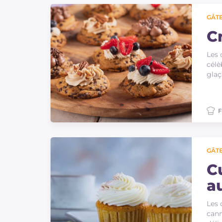
Sauces
GÂTE
Dernieres recettes
C
Les 
IT Website
célè
glaç
F
Facebook
Instagram
TikTok
YouTube
GÂTE
Cu
a
Les 
cann