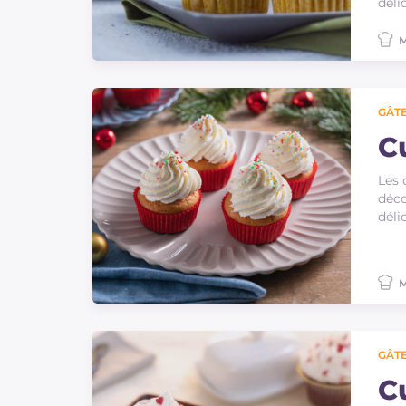
déli
M
GÂTE
C
Les 
déco
déli
M
GÂTE
C