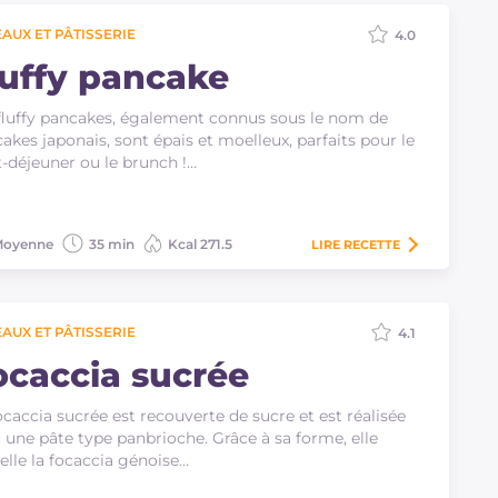
AUX ET PÂTISSERIE
4.0
luffy pancake
fluffy pancakes, également connus sous le nom de
akes japonais, sont épais et moelleux, parfaits pour le
t-déjeuner ou le brunch !…
oyenne
35 min
Kcal 271.5
LIRE
RECETTE
AUX ET PÂTISSERIE
4.1
ocaccia sucrée
ocaccia sucrée est recouverte de sucre et est réalisée
 une pâte type panbrioche. Grâce à sa forme, elle
elle la focaccia génoise…