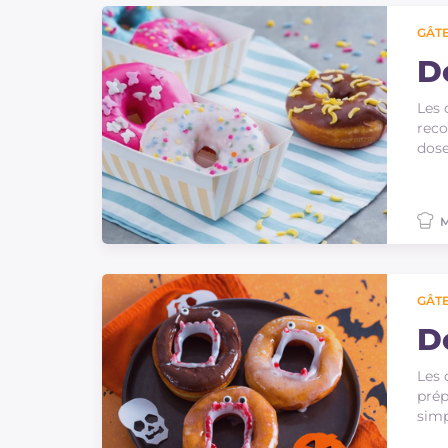
GÂTE
D
Les 
reco
dose
M
GÂTE
D
Les 
prép
simp