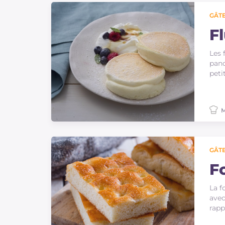
GÂTE
F
Les 
panc
peti
M
GÂTE
F
La f
avec
rapp