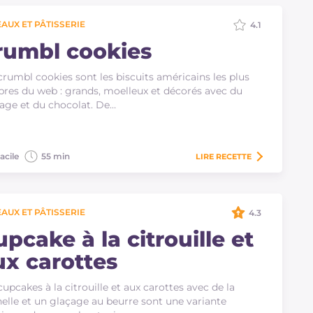
AUX ET PÂTISSERIE
4.1
rumbl cookies
crumbl cookies sont les biscuits américains les plus
bres du web : grands, moelleux et décorés avec du
age et du chocolat. De…
acile
55 min
LIRE
RECETTE
AUX ET PÂTISSERIE
4.3
pcake à la citrouille et
ux carottes
cupcakes à la citrouille et aux carottes avec de la
elle et un glaçage au beurre sont une variante