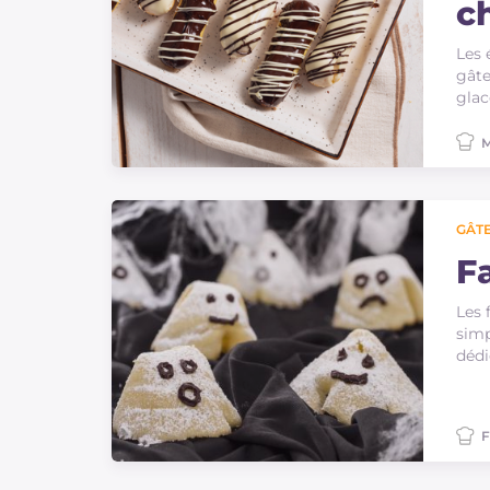
c
Les 
gâte
glac
M
GÂTE
F
Les 
simp
dédi
F