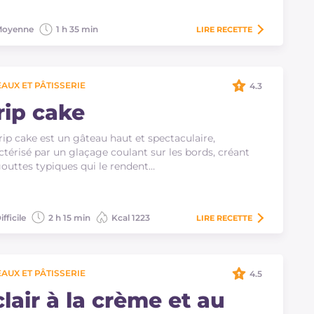
oyenne
1 h 35 min
LIRE
RECETTE
AUX ET PÂTISSERIE
4.3
rip cake
rip cake est un gâteau haut et spectaculaire,
ctérisé par un glaçage coulant sur les bords, créant
gouttes typiques qui le rendent…
ifficile
2 h 15 min
Kcal 1223
LIRE
RECETTE
AUX ET PÂTISSERIE
4.5
lair à la crème et au