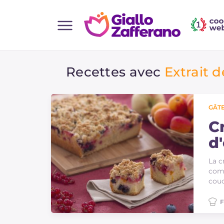
Home
Recettes avec
Extrait d
Toutes les recettes
Aperitifs
Salades
GÂTE
Plats principaux
C
d
Boissons et rafraîchissements
Desserts
La c
comp
Accompagnement
couc
Pizzas et focaccia
F
Gateaux et patisserie