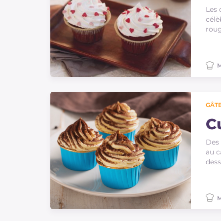
Les 
célè
roug
M
GÂTE
C
Des 
au 
dess
M