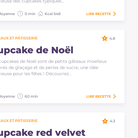
cieuse des cupcakes typiques…
oyenne
0 min
Kcal 548
LIRE
RECETTE
AUX ET PÂTISSERIE
4.8
upcake de Noël
cupcakes de Noël sont de petits gâteaux moelleux
rés de glaçage et de perles de sucre, une idée
cieuse pour les fêtes ! Découvrez…
oyenne
60 min
LIRE
RECETTE
AUX ET PÂTISSERIE
4.3
upcake red velvet