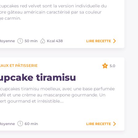
cupcakes red velvet sont la version individuelle du
bre gâteau américain caractérisé par sa couleur
e carmin.
oyenne
50 min
Kcal 438
LIRE
RECETTE
AUX ET PÂTISSERIE
5.0
upcake tiramisu
cupcakes tiramisu moelleux, avec une base parfumée
café et une crème au mascarpone gourmande. Un
ert gourmand et irrésistible.…
oyenne
60 min
LIRE
RECETTE