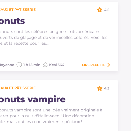
AUX ET PÂTISSERIE
4.5
onuts
donuts sont les célèbres beignets frits américains
uverts de glaçage et de vermicelles colorés. Voici les
s et la recette pour les…
oyenne
1 h 15 min
Kcal 564
LIRE
RECETTE
AUX ET PÂTISSERIE
4.3
onuts vampire
donuts vampire sont une idée vraiment originale à
arer pour la nuit d'Halloween ! Une décoration
le, mais qui les rend vraiment spéciaux !