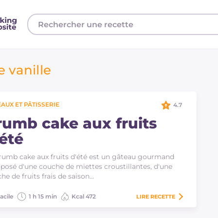
e vanille
AUX ET PÂTISSERIE
4.7
rumb cake aux fruits
'été
rumb cake aux fruits d'été est un gâteau gourmand
osé d'une couche de miettes croustillantes, d'une
he de fruits frais de saison…
acile
1 h 15 min
Kcal 472
LIRE
RECETTE