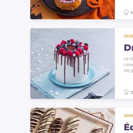
M
GÂTE
D
Le d
cara
les 
D
GÂTE
Éc