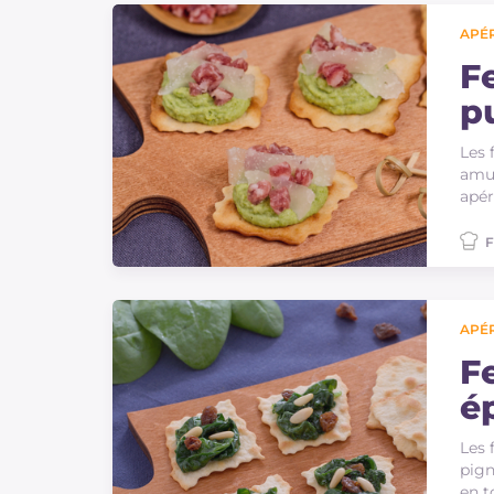
APÉR
Fe
p
Les 
amus
apér
F
APÉR
F
ép
p
Les 
pign
en t