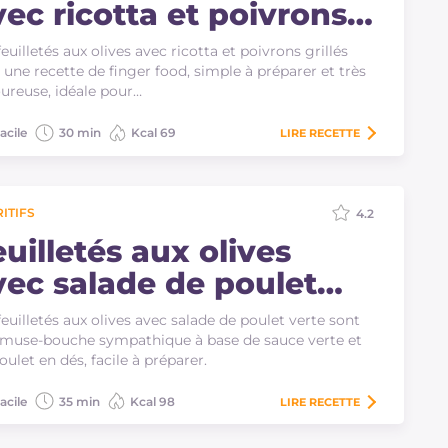
vec ricotta et poivrons
illés
feuilletés aux olives avec ricotta et poivrons grillés
 une recette de finger food, simple à préparer et très
ureuse, idéale pour…
acile
30 min
Kcal 69
LIRE
RECETTE
ITIFS
4.2
uilletés aux olives
vec salade de poulet
erte
feuilletés aux olives avec salade de poulet verte sont
muse-bouche sympathique à base de sauce verte et
oulet en dés, facile à préparer.
acile
35 min
Kcal 98
LIRE
RECETTE