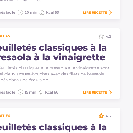
tes et du pecorino,…
rès facile
20 min
Kcal 89
LIRE
RECETTE
ITIFS
4.2
uilletés classiques à la
esaola à la vinaigrette
feuilletés classiques à la bresaola à la vinaigrette sont
élicieux amuse-bouches avec des filets de bresaola
inés dans une émulsion…
rès facile
15 min
Kcal 66
LIRE
RECETTE
ITIFS
4.3
uilletés classiques à la