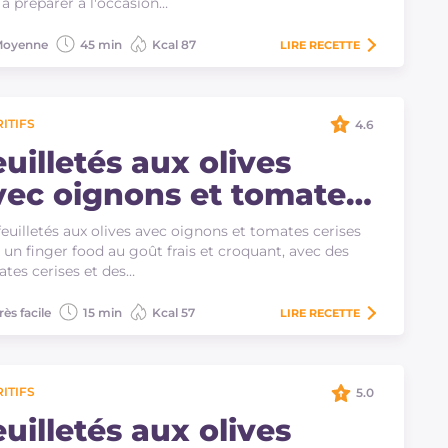
à préparer à l'occasion…
oyenne
45 min
Kcal 87
LIRE
RECETTE
ITIFS
4.6
uilletés aux olives
vec oignons et tomates
erises
feuilletés aux olives avec oignons et tomates cerises
 un finger food au goût frais et croquant, avec des
tes cerises et des…
rès facile
15 min
Kcal 57
LIRE
RECETTE
ITIFS
5.0
uilletés aux olives