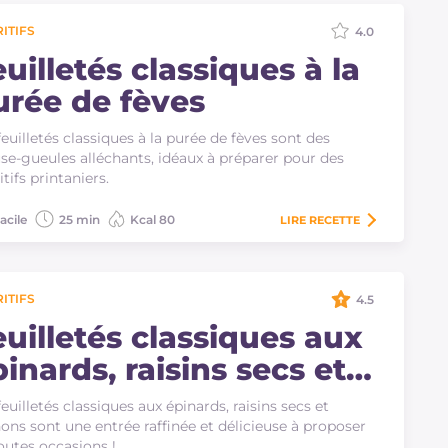
ITIFS
4.0
uilletés classiques à la
urée de fèves
feuilletés classiques à la purée de fèves sont des
e-gueules alléchants, idéaux à préparer pour des
itifs printaniers.
acile
25 min
Kcal 80
LIRE
RECETTE
ITIFS
4.5
euilletés classiques aux
inards, raisins secs et
ignons
feuilletés classiques aux épinards, raisins secs et
ons sont une entrée raffinée et délicieuse à proposer
outes occasions !