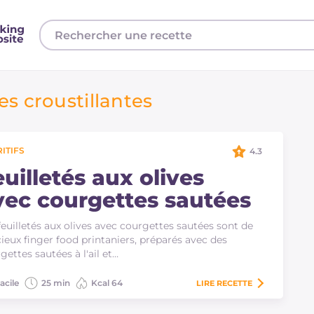
es croustillantes
ITIFS
4.3
uilletés aux olives
vec courgettes sautées
feuilletés aux olives avec courgettes sautées sont de
cieux finger food printaniers, préparés avec des
gettes sautées à l'ail et…
acile
25 min
Kcal 64
LIRE
RECETTE