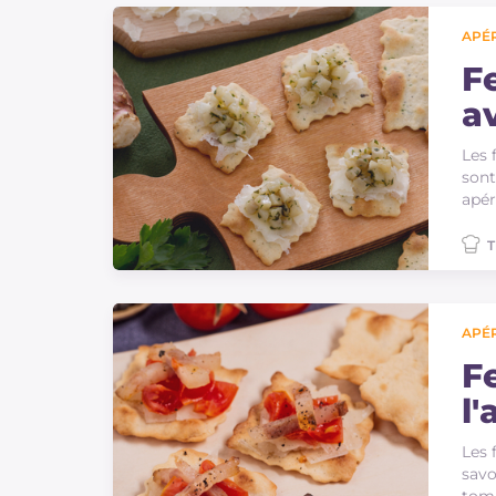
APÉR
Fe
a
r
Les 
sont
apér
T
APÉR
Fe
l
Les 
savo