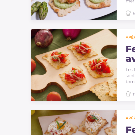
mer 
M
APÉR
Fe
a
c
Les 
sont
toma
T
APÉR
Fe