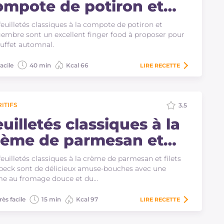
ompote de potiron et
ingembre
feuilletés classiques à la compote de potiron et
embre sont un excellent finger food à proposer pour
uffet automnal.
acile
40 min
Kcal 66
LIRE
RECETTE
ITIFS
3.5
uilletés classiques à la
rème de parmesan et
lets de speck
feuilletés classiques à la crème de parmesan et filets
peck sont de délicieux amuse-bouches avec une
me au fromage douce et du…
rès facile
15 min
Kcal 97
LIRE
RECETTE