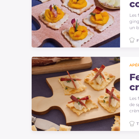
c
g
Les 
ging
un b
F
APÉR
Fe
c
fi
Les 
de s
crè
T