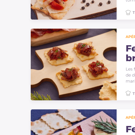
toma
T
APÉR
Fe
br
Les 
de d
mar
T
APÉR
Fe