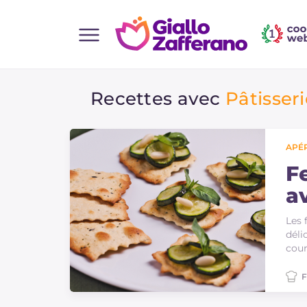
Home
Recettes avec
Pâtisseri
Toutes les recettes
Aperitifs
Salades
APÉR
Plats principaux
Fe
a
Boissons et rafraîchissements
Desserts
Les 
déli
Accompagnement
cour
Pizzas et focaccia
F
Gateaux et patisserie