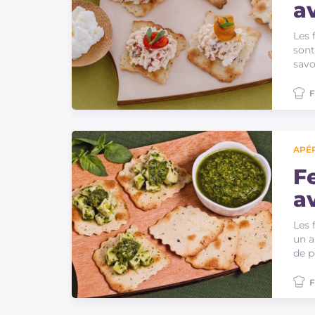
a
gr
Les 
sont
savo
F
APÉR
Fe
a
v
Les 
un a
de p
F