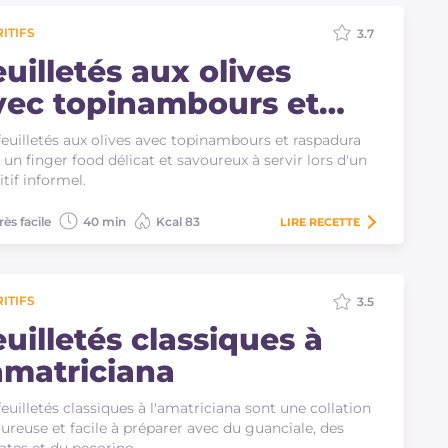
ITIFS
3.7
uilletés aux olives
vec topinambours et
aspadura
feuilletés aux olives avec topinambours et raspadura
 un finger food délicat et savoureux à servir lors d'un
itif informel.
rès facile
40 min
Kcal 83
LIRE
RECETTE
ITIFS
3.5
uilletés classiques à
'amatriciana
feuilletés classiques à l'amatriciana sont une collation
ureuse et facile à préparer avec du guanciale, des