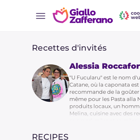
Home
Toutes les recettes
Recettes d'invités
Aperitifs
Alessia Roccafor
Salades
Plats principaux
"U Fucularu" est le nom d'u
Catane, où la caponata es
Boissons et rafraîchissements
recommande de la goûter ic
Desserts
même pour les Pasta alla 
produits locaux, un hommag
Accompagnement
Melina, cuisine avec des r
Pizzas et focaccia
sa grand-mère et sa mère, 
trahir la culture gastronomi
Gateaux et patisserie
RECIPES
expression la plus complèt