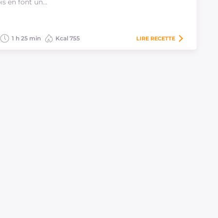
is en font un…
1 h 25 min
Kcal 755
LIRE
RECETTE