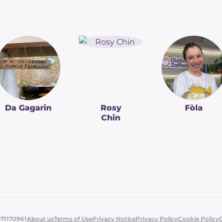
Da Gagarin
Rosy
Fòla
Chin
371170961
About us
Terms of Use
Privacy Notice
Privacy Policy
Cookie Policy