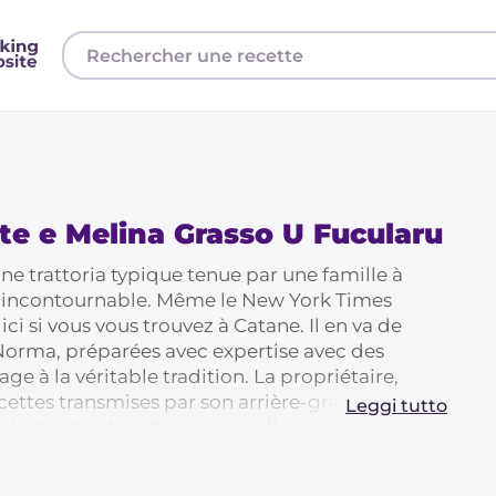
te e Melina Grasso U Fucularu
ne trattoria typique tenue par une famille à
t incontournable. Même le New York Times
i si vous vous trouvez à Catane. Il en va de
Norma, préparées avec expertise avec des
e à la véritable tradition. La propriétaire,
ecettes transmises par son arrière-grand-mère,
Leggi tutto
ajoutant sa touche personnelle aux plats sans
que sicilienne... au contraire, en l'élevant à son
e en saveurs et en arômes. Un endroit pour