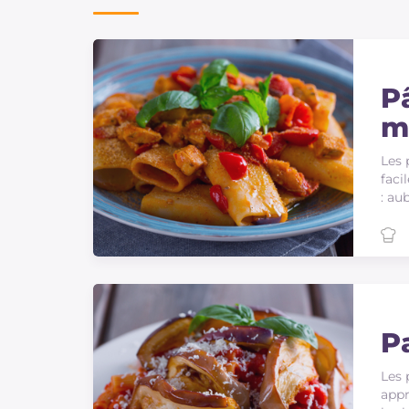
Sauces
apprécier la cuisine maison 
Dernieres recettes
Pâ
IT Website
m
Les 
faci
: au
Facebook
Instagram
TikTok
YouTube
P
Les 
appr