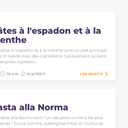
et se sentir, en effet, chez soi.
tes à l'espadon et à la
enthe
pâtes à l'espadon et à la menthe sont un plat principal
le et rapide avec des ingrédients typiquement siciliens
bergines, espadon,…
55 min
Kcal 929.7
LIRE
RECETTE
asta alla Norma
pâtes alla Norma sont l'un des plats siciliens les plus
éciés ! Sauce tomate, aubergines frites et ricotta de