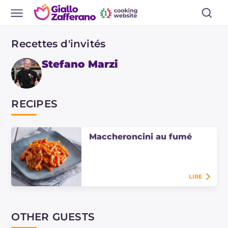
Recettes d'invités
Stefano Marzi
RECIPES
Maccheroncini au fumé
LIRE
Les maccheroncini au fumé sont un
plat principal créé par Stefano
Marzi, savoureux, facile et rapide
OTHER GUESTS
avec sauce, fromages, crème et
lardons.…