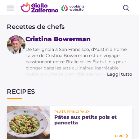
Recettes de chefs
Cristina Bowerman
De Cerignola à San Francisco, d'Austin à Rome.
La vie de Cristina Bowerman est un voyage
passionnant entre l'Italie et les États-Unis pour
plonger dans les arts culinaires. Inarrêtable,
toujours curieuse d'enrichir ses recherches,
Leggi tutto
Cristina est une chef capable de briser les
conventions sans perdre de vue la praticité. La
RECIPES
seule femme à avoir obtenu une étoile Michelin
en 2010 pour son travail au restaurant Glass
Hostaria à Rome, elle vient de donner vie à son
projet le plus ambitieux, l'ouverture de 'Romeo e
PLATS PRINCIPAUX
Pâtes aux petits pois et
Giulietta' dans le quartier de Testaccio, un lieu
pancetta
multifonctionnel qui ressemble à un organisme
vivant, englobant un restaurant gastronomique,
un four, une pizzeria napolitaine et romaine, une
LIRE