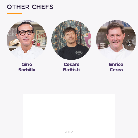
préparer l'omelette classique, un
OTHER CHEFS
plat français, idéal à garnir avec des
légumes de saison pour un
déjeuner…
Gino
Cesare
Enrico
Sorbillo
Battisti
Cerea